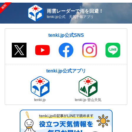
雨雲レーダーで雨を回避！
tenki.jp公式 天気予報アプリ
tenki.jp公式SNS
tenki.jp公式アプリ
tenki.jp
tenki.jp 登山天気