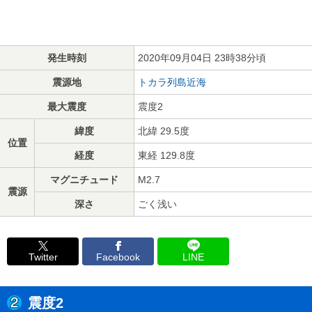
発生時刻
2020年09月04日 23時38分頃
震源地
トカラ列島近海
最大震度
震度2
緯度
北緯 29.5度
位置
経度
東経 129.8度
マグニチュード
M2.7
震源
深さ
ごく浅い
Twitter
Facebook
LINE
震度2