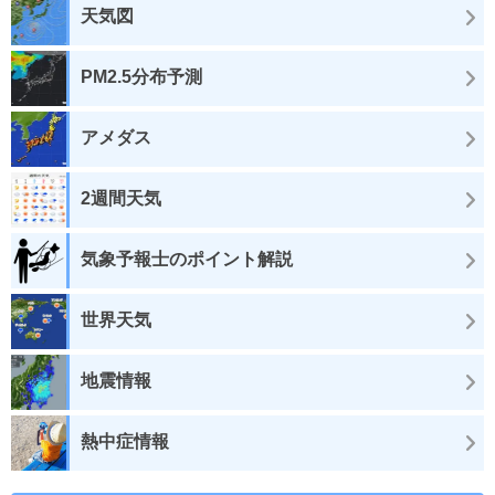
天気図
PM2.5分布予測
アメダス
2週間天気
気象予報士のポイント解説
世界天気
地震情報
熱中症情報