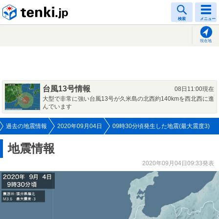
tenki.jp
検索
メニュー
現在地
台風13号情報
08日11:00現在
大型で非常に強い台風13号が久米島の北西約140kmを西北西に進
んでいます
過去の地震情報
2020年09月04日
09時30分頃発生した地震(最大震度3)
地震情報
2020年09月04日09:33発表