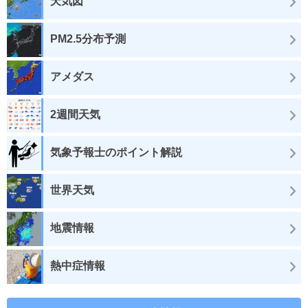
天気図
PM2.5分布予測
アメダス
2週間天気
気象予報士のポイント解説
世界天気
地震情報
熱中症情報