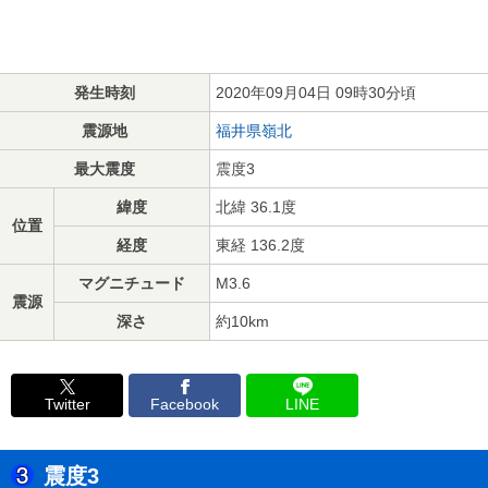
発生時刻
2020年09月04日 09時30分頃
震源地
福井県嶺北
最大震度
震度3
緯度
北緯 36.1度
位置
経度
東経 136.2度
マグニチュード
M3.6
震源
深さ
約10km
Twitter
Facebook
LINE
震度3