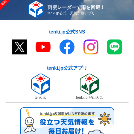
雨雲レーダーで雨を回避！
tenki.jp公式 天気予報アプリ
tenki.jp公式SNS
tenki.jp公式アプリ
tenki.jp
tenki.jp 登山天気