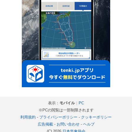
表示：
モバイル
｜
PC
※PCの閲覧は一部制限されます
利用規約
-
プライバシーポリシー
-
クッキーポリシー
広告掲載
-
お問い合わせ
-
ヘルプ
(C) 2026
日本気象協会