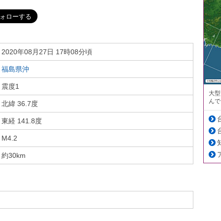
2020年08月27日 17時08分頃
福島県沖
震度1
大型
んで
北緯 36.7度
東経 141.8度
M4.2
約30km