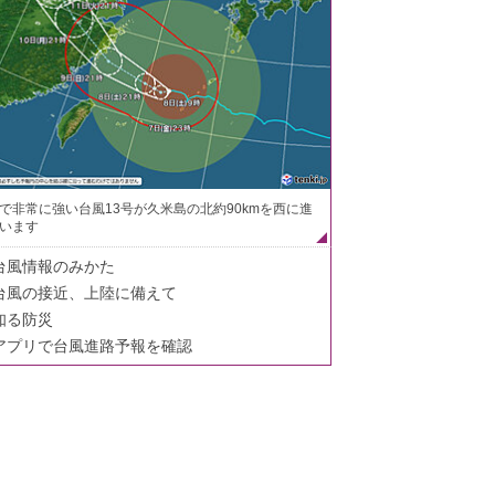
で非常に強い台風13号が久米島の北約90kmを西に進
います
台風情報のみかた
台風の接近、上陸に備えて
知る防災
アプリで台風進路予報を確認