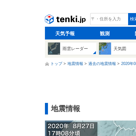
tenki.jp
検
天気予報
観測
雨雲レーダー
天気図
トップ
地震情報
過去の地震情報
2020年
地震情報