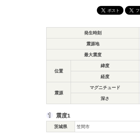
発生時刻
震源地
最大震度
緯度
位置
経度
マグニチュード
震源
深さ
震度1
茨城県
笠間市