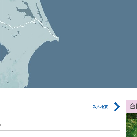
台
次の地震
。