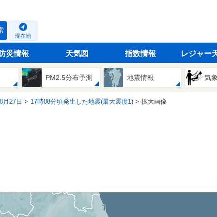
索
現在地
防災情報
天気図
指数情報
レジャー
PM2.5分布予測
地震情報
気
08月27日
17時08分頃発生した地震(最大震度1)
拡大画像