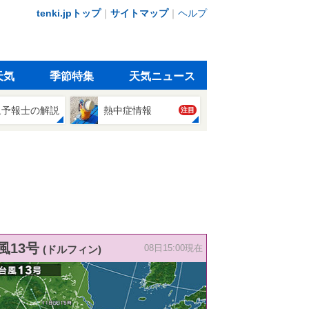
tenki.jpトップ
｜
サイトマップ
｜
ヘルプ
天気
季節特集
天気ニュース
象予報士の解説
熱中症情報
注目
風13号
(ドルフィン)
08日15:00現在