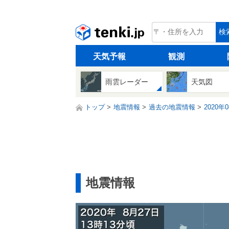
tenki.jp
検
天気予報
観測
雨雲レーダー
天気図
トップ
地震情報
過去の地震情報
2020年
地震情報