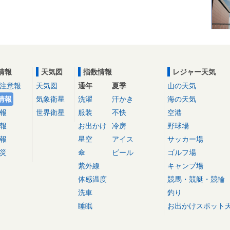
情報
天気図
指数情報
レジャー天気
注意報
天気図
通年
夏季
山の天気
情報
気象衛星
洗濯
汗かき
海の天気
報
世界衛星
服装
不快
空港
報
お出かけ
冷房
野球場
報
星空
アイス
サッカー場
災
傘
ビール
ゴルフ場
紫外線
キャンプ場
体感温度
競馬・競艇・競輪
洗車
釣り
睡眠
お出かけスポット