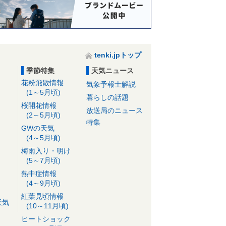
tenki.jpトップ
季節特集
天気ニュース
花粉飛散情報
気象予報士解説
(1～5月頃)
暮らしの話題
桜開花情報
放送局のニュース
(2～5月頃)
特集
GWの天気
(4～5月頃)
梅雨入り・明け
(5～7月頃)
熱中症情報
(4～9月頃)
紅葉見頃情報
天気
(10～11月頃)
ヒートショック