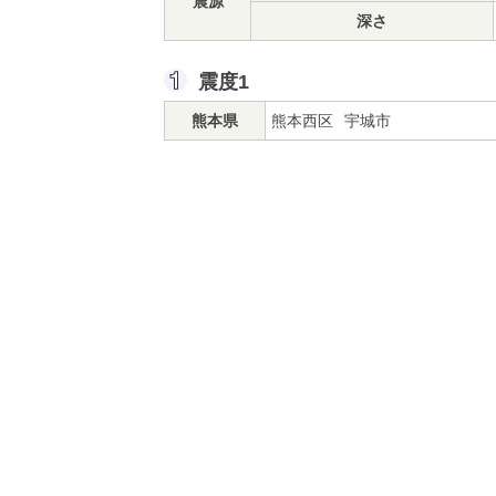
震源
深さ
震度1
熊本県
熊本西区
宇城市