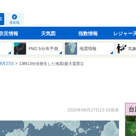
索
現在地
防災情報
天気図
指数情報
レジャー
PM2.5分布予測
地震情報
気
08月27日
13時13分頃発生した地震(最大震度1)
台
2020年08月27日13:16発表