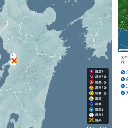
大型
西に