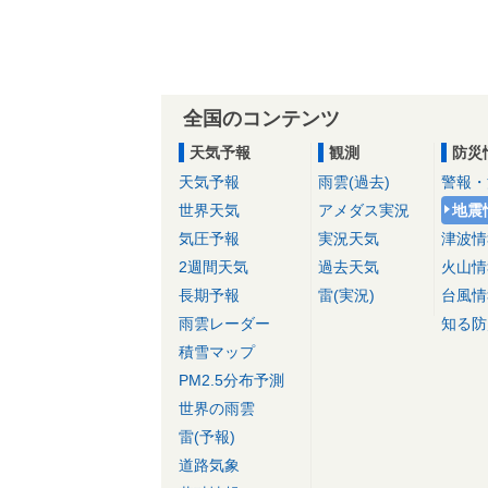
全国のコンテンツ
天気予報
観測
防災
天気予報
雨雲(過去)
警報・
世界天気
アメダス実況
地震
気圧予報
実況天気
津波情
2週間天気
過去天気
火山情
長期予報
雷(実況)
台風情
雨雲レーダー
知る防
積雪マップ
PM2.5分布予測
世界の雨雲
雷(予報)
道路気象