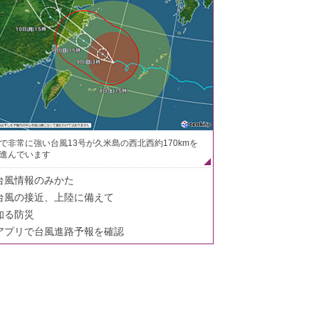
で非常に強い台風13号が久米島の西北西約170kmを
進んでいます
台風情報のみかた
台風の接近、上陸に備えて
知る防災
アプリで台風進路予報を確認