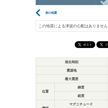
前の地震
この地震による津波の心配はありません
発生時刻
震源地
最大震度
緯度
位置
経度
マグニチュード