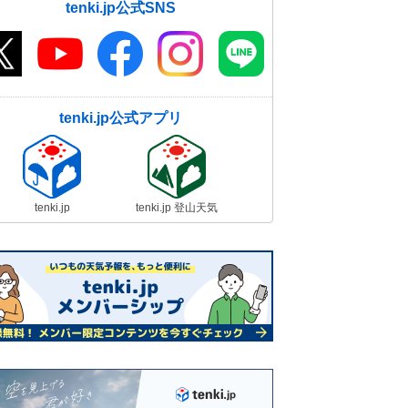
tenki.jp公式SNS
tenki.jp公式アプリ
tenki.jp
tenki.jp 登山天気