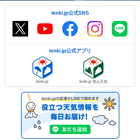
tenki.jp公式SNS
tenki.jp公式アプリ
tenki.jp
tenki.jp 登山天気