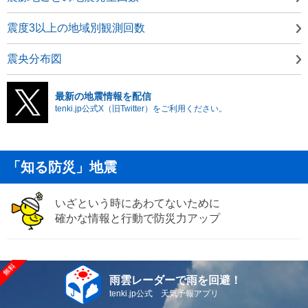
震度3以上の地域別観測回数
震央分布図
最新の地震情報を配信
tenki.jp公式X（旧Twitter）をご利用ください。
「知る防災」地震
いざという時にあわてないために
確かな情報と行動で防災力アップ
雨雲レーダーで雨を回避！
tenki.jp公式 天気予報アプリ