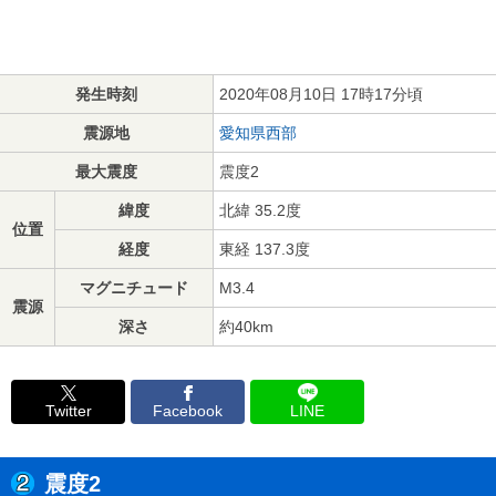
発生時刻
2020年08月10日 17時17分頃
震源地
愛知県西部
最大震度
震度2
緯度
北緯 35.2度
位置
経度
東経 137.3度
マグニチュード
M3.4
震源
深さ
約40km
Twitter
Facebook
LINE
震度2