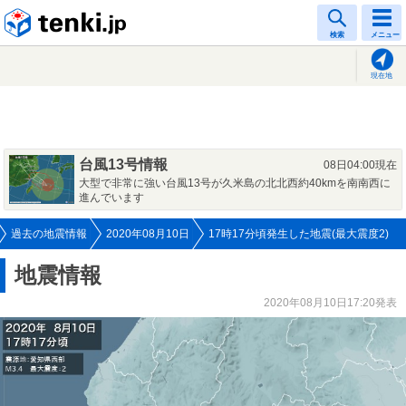
tenki.jp
検索
メニュー
現在地
台風13号情報
08日04:00現在
大型で非常に強い台風13号が久米島の北北西約40kmを南南西に
進んでいます
過去の地震情報
2020年08月10日
17時17分頃発生した地震(最大震度2)
地震情報
2020年08月10日17:20発表