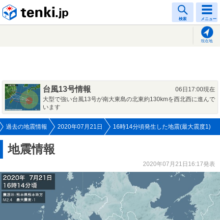
tenki.jp
検索
メニュー
現在地
台風13号情報
06日17:00現在
大型で強い台風13号が南大東島の北東約130kmを西北西に進んで
います
過去の地震情報
2020年07月21日
16時14分頃発生した地震(最大震度1)
地震情報
2020年07月21日16:17発表