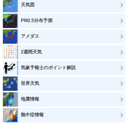
天気図
PM2.5分布予測
アメダス
2週間天気
気象予報士のポイント解説
世界天気
地震情報
熱中症情報