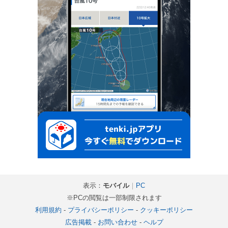
表示：
モバイル
｜
PC
※PCの閲覧は一部制限されます
利用規約
-
プライバシーポリシー
-
クッキーポリシー
広告掲載
-
お問い合わせ
-
ヘルプ