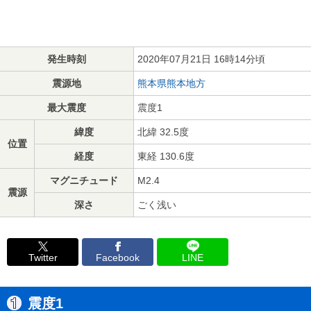
発生時刻
2020年07月21日 16時14分頃
震源地
熊本県熊本地方
最大震度
震度1
緯度
北緯 32.5度
位置
経度
東経 130.6度
マグニチュード
M2.4
震源
深さ
ごく浅い
Twitter
Facebook
LINE
震度1