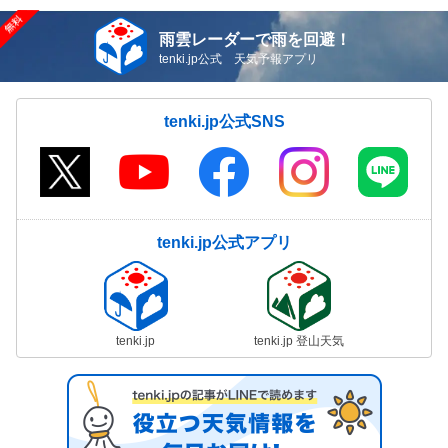
雨雲レーダーで雨を回避！
tenki.jp公式 天気予報アプリ
tenki.jp公式SNS
tenki.jp公式アプリ
tenki.jp
tenki.jp 登山天気