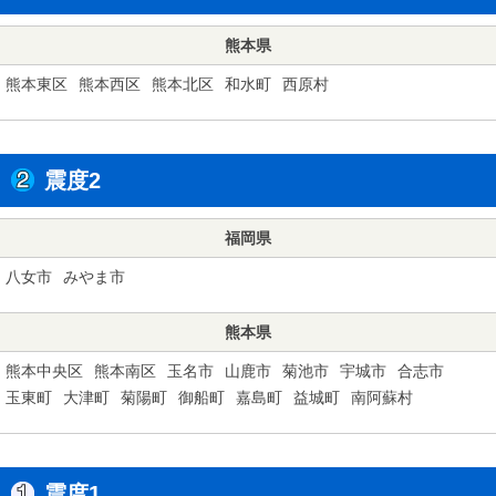
熊本県
熊本東区
熊本西区
熊本北区
和水町
西原村
震度2
福岡県
八女市
みやま市
熊本県
熊本中央区
熊本南区
玉名市
山鹿市
菊池市
宇城市
合志市
玉東町
大津町
菊陽町
御船町
嘉島町
益城町
南阿蘇村
震度1