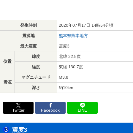
発生時刻
2020年07月17日 14時54分頃
震源地
熊本県熊本地方
最大震度
震度3
緯度
北緯 32.8度
位置
経度
東経 130.7度
マグニチュード
M3.8
震源
深さ
約10km
Twitter
Facebook
LINE
震度3