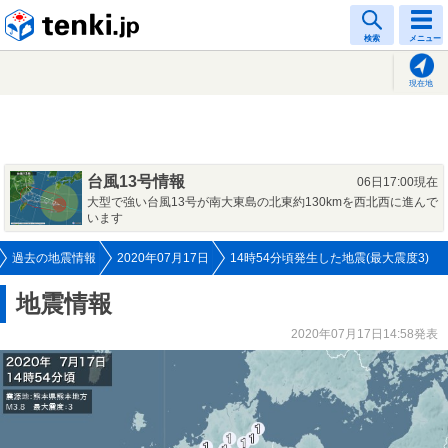
tenki.jp
検索
メニュー
現在地
台風13号情報
06日17:00現在
大型で強い台風13号が南大東島の北東約130kmを西北西に進んで
います
過去の地震情報
2020年07月17日
14時54分頃発生した地震(最大震度3)
地震情報
2020年07月17日14:58発表