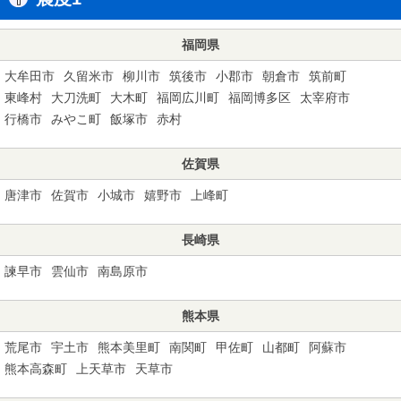
福岡県
大牟田市
久留米市
柳川市
筑後市
小郡市
朝倉市
筑前町
東峰村
大刀洗町
大木町
福岡広川町
福岡博多区
太宰府市
行橋市
みやこ町
飯塚市
赤村
佐賀県
唐津市
佐賀市
小城市
嬉野市
上峰町
長崎県
諫早市
雲仙市
南島原市
熊本県
荒尾市
宇土市
熊本美里町
南関町
甲佐町
山都町
阿蘇市
熊本高森町
上天草市
天草市