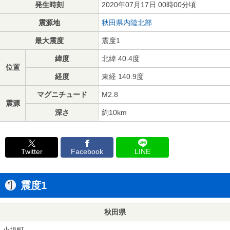
発生時刻
2020年07月17日 00時00分頃
震源地
秋田県内陸北部
最大震度
震度1
緯度
北緯 40.4度
位置
経度
東経 140.9度
マグニチュード
M2.8
震源
深さ
約10km
Twitter
Facebook
LINE
震度1
秋田県
小坂町