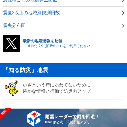
震度3以上の地域別観測回数
震央分布図
最新の地震情報を配信
tenki.jp公式X（旧Twitter）をご利用ください。
「知る防災」地震
いざという時にあわてないために
確かな情報と行動で防災力アップ
雨雲レーダーで雨を回避！
tenki.jp公式 天気予報アプリ