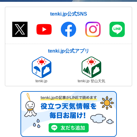
tenki.jp公式SNS
tenki.jp公式アプリ
tenki.jp
tenki.jp 登山天気