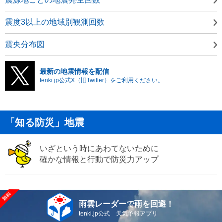
震度3以上の地域別観測回数
震央分布図
最新の地震情報を配信
tenki.jp公式X（旧Twitter）をご利用ください。
「知る防災」地震
いざという時にあわてないために
確かな情報と行動で防災力アップ
雨雲レーダーで雨を回避！
tenki.jp公式 天気予報アプリ