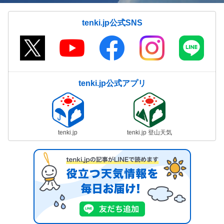
tenki.jp公式SNS
tenki.jp公式アプリ
tenki.jp
tenki.jp 登山天気