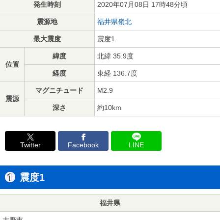
発生時刻
2020年07月08日 17時48分頃
震源地
福井県嶺北
最大震度
震度1
緯度
北緯 35.9度
位置
経度
東経 136.7度
マグニチュード
M2.9
震源
深さ
約10km
Twitter
Facebook
LINE
震度1
福井県
大野市