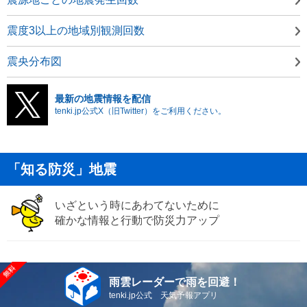
震度3以上の地域別観測回数
震央分布図
最新の地震情報を配信
tenki.jp公式X（旧Twitter）をご利用ください。
「知る防災」地震
いざという時にあわてないために
確かな情報と行動で防災力アップ
雨雲レーダーで雨を回避！
tenki.jp公式 天気予報アプリ