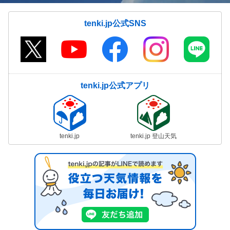
tenki.jp公式SNS
tenki.jp公式アプリ
tenki.jp
tenki.jp 登山天気