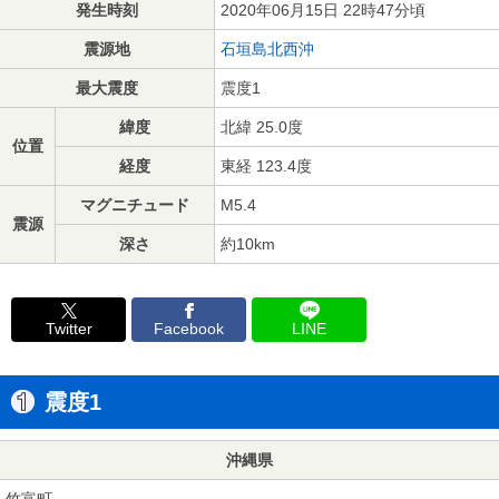
発生時刻
2020年06月15日 22時47分頃
震源地
石垣島北西沖
最大震度
震度1
緯度
北緯 25.0度
位置
経度
東経 123.4度
マグニチュード
M5.4
震源
深さ
約10km
Twitter
Facebook
LINE
震度1
沖縄県
竹富町