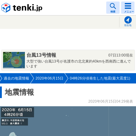
tenki.jp
検索
メニュー
現在地
台風13号情報
07日13:00現在
大型で強い台風13号が名護市の北北東約40kmを西南西に進んで
います
過去の地震情報
2020年06月15日
04時26分頃発生した地震(最大震度1)
地震情報
2020年06月15日04:29発表