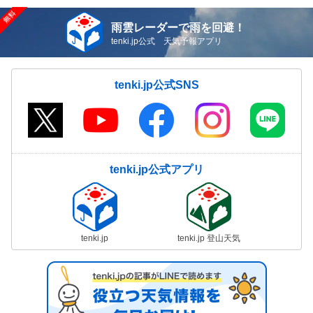
雨雲レーダーで雨を回避！
tenki.jp公式 天気予報アプリ
tenki.jp公式SNS
tenki.jp公式アプリ
tenki.jp
tenki.jp 登山天気