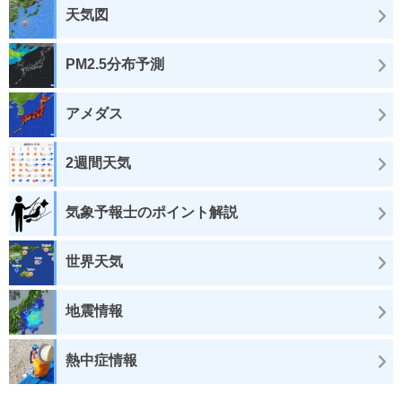
天気図
PM2.5分布予測
アメダス
2週間天気
気象予報士のポイント解説
世界天気
地震情報
熱中症情報