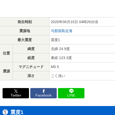
発生時刻
2020年06月15日 04時26分頃
震源地
与那国島近海
最大震度
震度1
緯度
北緯 24.9度
位置
経度
東経 123.3度
マグニチュード
M5.5
震源
深さ
ごく浅い
Twitter
Facebook
LINE
震度1