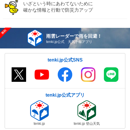
いざという時にあわてないために
確かな情報と行動で防災力アップ
雨雲レーダーで雨を回避！
tenki.jp公式 天気予報アプリ
tenki.jp公式SNS
tenki.jp公式アプリ
tenki.jp
tenki.jp 登山天気