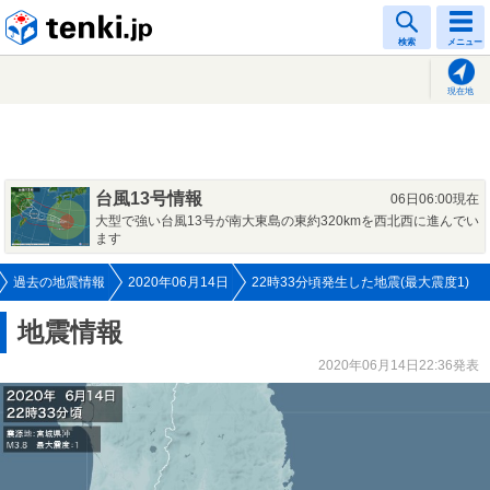
tenki.jp
検索
メニュー
現在地
台風13号情報
06日06:00現在
大型で強い台風13号が南大東島の東約320kmを西北西に進んでい
ます
過去の地震情報
2020年06月14日
22時33分頃発生した地震(最大震度1)
地震情報
2020年06月14日22:36発表