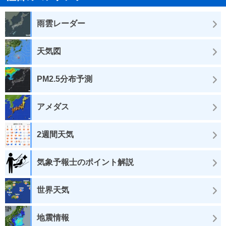
雨雲レーダー
天気図
PM2.5分布予測
アメダス
2週間天気
気象予報士のポイント解説
世界天気
地震情報