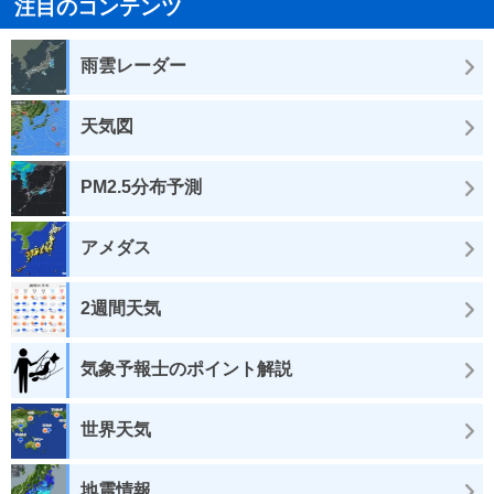
注目のコンテンツ
雨雲レーダー
天気図
PM2.5分布予測
アメダス
2週間天気
気象予報士のポイント解説
世界天気
地震情報