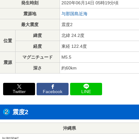
発生時刻
2020年06月14日 05時19分頃
震源地
与那国島近海
最大震度
震度2
緯度
北緯 24.2度
位置
経度
東経 122.4度
マグニチュード
M5.5
震源
深さ
約60km
Twitter
Facebook
LINE
震度2
沖縄県
与那国町