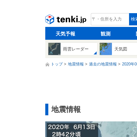
tenki.jp
検
天気予報
観測
雨雲レーダー
天気図
トップ
地震情報
過去の地震情報
2020年
地震情報