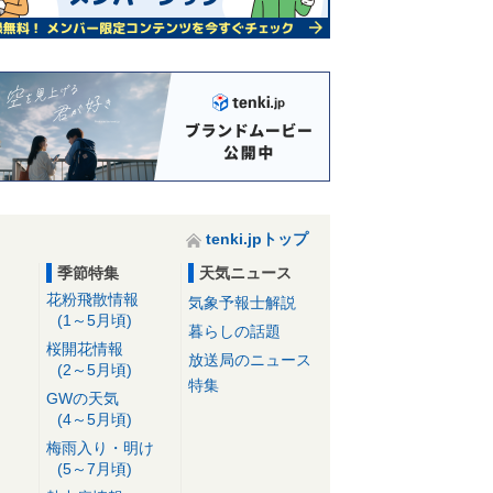
tenki.jpトップ
季節特集
天気ニュース
花粉飛散情報
気象予報士解説
(1～5月頃)
暮らしの話題
桜開花情報
放送局のニュース
(2～5月頃)
特集
GWの天気
(4～5月頃)
梅雨入り・明け
(5～7月頃)