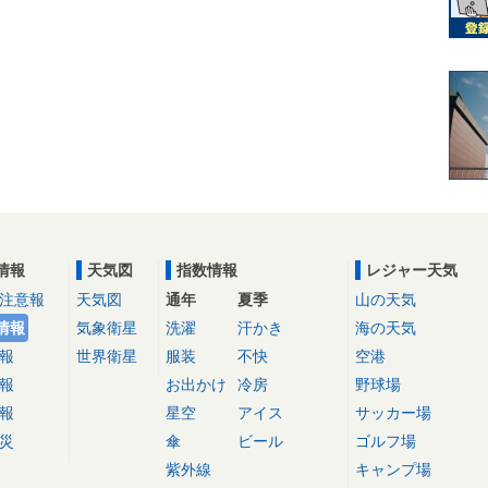
情報
天気図
指数情報
レジャー天気
注意報
天気図
通年
夏季
山の天気
情報
気象衛星
洗濯
汗かき
海の天気
報
世界衛星
服装
不快
空港
報
お出かけ
冷房
野球場
報
星空
アイス
サッカー場
災
傘
ビール
ゴルフ場
紫外線
キャンプ場