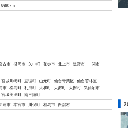
約60km
宮古市
盛岡市
矢巾町
花巻市
北上市
遠野市
一関市
宮城川崎町
亘理町
山元町
仙台青葉区
仙台若林区
島市
松島町
利府町
大和町
大郷町
大衡村
気仙沼市
宮城美里町
南三陸町
2
伊達市
本宮市
川俣町
相馬市
飯舘村