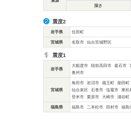
震源
深さ
震度2
岩手県
住田町
宮城県
名取市
仙台宮城野区
震度1
大船渡市
陸前高田市
釜石市
岩手県
奥州市
角田市
岩沼市
蔵王町
柴田町
宮城県
仙台泉区
石巻市
塩竈市
東松
登米市
栗原市
大崎市
涌谷町
福島県
福島市
二本松市
田村市
福島