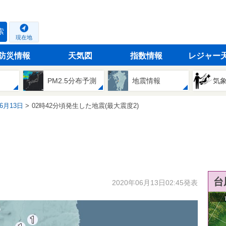
索
現在地
防災情報
天気図
指数情報
レジャー
PM2.5分布予測
地震情報
気
06月13日
02時42分頃発生した地震(最大震度2)
台
2020年06月13日02:45発表