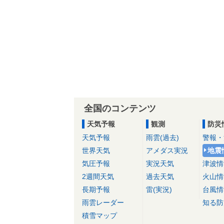
全国のコンテンツ
天気予報
観測
防災
天気予報
雨雲(過去)
警報・
世界天気
アメダス実況
地震
気圧予報
実況天気
津波情
2週間天気
過去天気
火山情
長期予報
雷(実況)
台風情
雨雲レーダー
知る防
積雪マップ