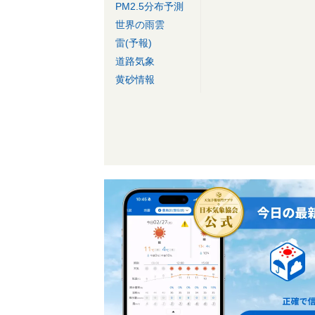
PM2.5分布予測
世界の雨雲
雷(予報)
道路気象
黄砂情報