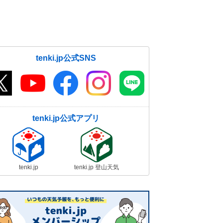
tenki.jp公式SNS
tenki.jp公式アプリ
tenki.jp
tenki.jp 登山天気