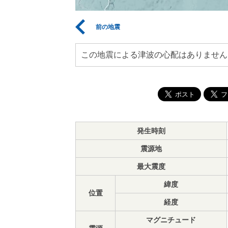
前の地震
この地震による津波の心配はありません
発生時刻
震源地
最大震度
緯度
位置
経度
マグニチュード