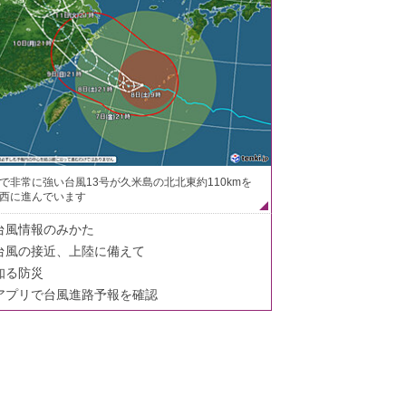
で非常に強い台風13号が久米島の北北東約110kmを
西に進んでいます
台風情報のみかた
台風の接近、上陸に備えて
知る防災
アプリで台風進路予報を確認