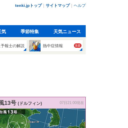
tenki.jpトップ
｜
サイトマップ
｜
ヘルプ
天気
季節特集
天気ニュース
象予報士の解説
熱中症情報
注目
風13号
(ドルフィン)
07日21:00現在