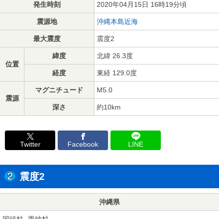
発生時刻
2020年04月15日 16時19分頃
震源地
沖縄本島近海
最大震度
震度2
緯度
北緯 26.3度
位置
経度
東経 129.0度
マグニチュード
M5.0
震源
深さ
約10km
Twitter
Facebook
LINE
震度2
沖縄県
国頭村
恩納村