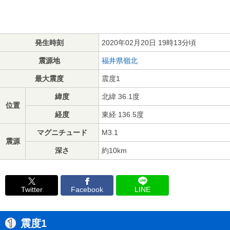
発生時刻
2020年02月20日 19時13分頃
震源地
福井県嶺北
最大震度
震度1
緯度
北緯 36.1度
位置
経度
東経 136.5度
マグニチュード
M3.1
震源
深さ
約10km
Twitter
Facebook
LINE
震度1