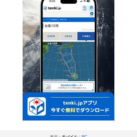
表示：
モバイル
｜
PC