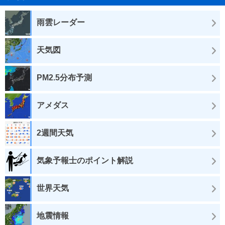
雨雲レーダー
天気図
PM2.5分布予測
アメダス
2週間天気
気象予報士のポイント解説
世界天気
地震情報