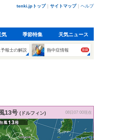
tenki.jpトップ
｜
サイトマップ
｜
ヘルプ
天気
季節特集
天気ニュース
象予報士の解説
熱中症情報
注目
風13号
(ドルフィン)
08日07:00現在