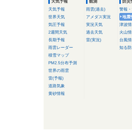
天気予報
観測
防災
天気予報
雨雲(過去)
警報・
世界天気
アメダス実況
地震
気圧予報
実況天気
津波情
2週間天気
過去天気
火山情
長期予報
雷(実況)
台風情
雨雲レーダー
知る防
積雪マップ
PM2.5分布予測
世界の雨雲
雷(予報)
道路気象
黄砂情報