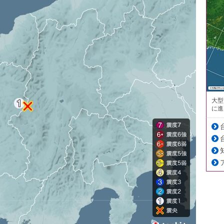
大型
に進