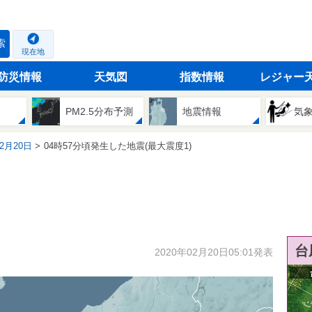
索
現在地
防災情報
天気図
指数情報
レジャー
PM2.5分布予測
地震情報
気
02月20日
04時57分頃発生した地震(最大震度1)
台
2020年02月20日05:01発表