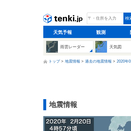
tenki.jp
検
天気予報
観測
雨雲レーダー
天気図
トップ
地震情報
過去の地震情報
2020年
地震情報