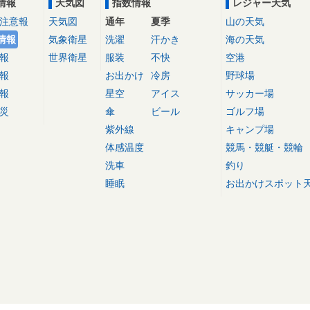
情報
天気図
指数情報
レジャー天気
注意報
天気図
通年
夏季
山の天気
情報
気象衛星
洗濯
汗かき
海の天気
報
世界衛星
服装
不快
空港
報
お出かけ
冷房
野球場
報
星空
アイス
サッカー場
災
傘
ビール
ゴルフ場
紫外線
キャンプ場
体感温度
競馬・競艇・競輪
洗車
釣り
睡眠
お出かけスポット