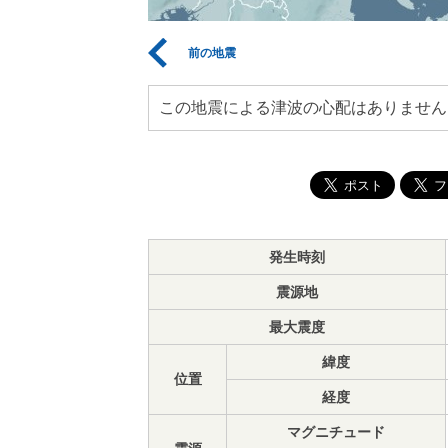
前の地震
この地震による津波の心配はありません
発生時刻
震源地
最大震度
緯度
位置
経度
マグニチュード