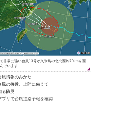
で非常に強い台風13号が久米島の北北西約70kmを西
んでいます
台風情報のみかた
台風の接近、上陸に備えて
知る防災
アプリで台風進路予報を確認