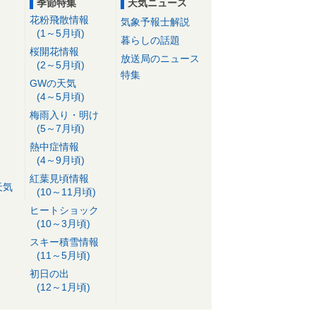
季節特集
天気ニュース
花粉飛散情報
気象予報士解説
(1～5月頃)
暮らしの話題
桜開花情報
放送局のニュース
(2～5月頃)
特集
GWの天気
(4～5月頃)
梅雨入り・明け
(5～7月頃)
熱中症情報
(4～9月頃)
紅葉見頃情報
天気
(10～11月頃)
ヒートショック
(10～3月頃)
スキー積雪情報
(11～5月頃)
初日の出
(12～1月頃)