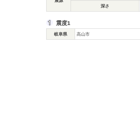
震源
深さ
震度1
岐阜県
高山市