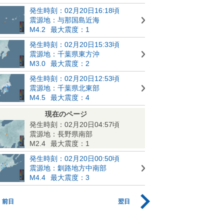
発生時刻：02月20日16:18頃
震源地：与那国島近海
M4.2
最大震度：1
発生時刻：02月20日15:33頃
震源地：千葉県東方沖
M3.0
最大震度：2
発生時刻：02月20日12:53頃
震源地：千葉県北東部
M4.5
最大震度：4
現在のページ
発生時刻：02月20日04:57頃
震源地：長野県南部
M2.4
最大震度：1
発生時刻：02月20日00:50頃
震源地：釧路地方中南部
M4.4
最大震度：3
前日
翌日