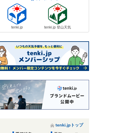
tenki.jp
tenki.jp 登山天気
tenki.jpトップ