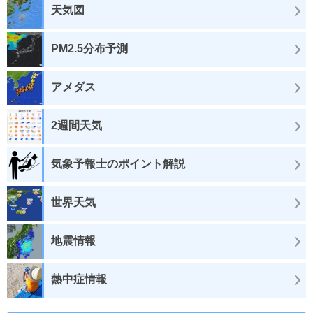
天気図
PM2.5分布予測
アメダス
2週間天気
気象予報士のポイント解説
世界天気
地震情報
熱中症情報