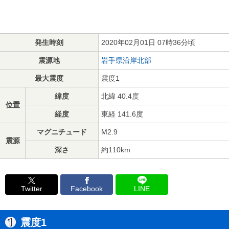
発生時刻
2020年02月01日 07時36分頃
震源地
岩手県沿岸北部
最大震度
震度1
緯度
北緯 40.4度
位置
経度
東経 141.6度
マグニチュード
M2.9
震源
深さ
約110km
Twitter
Facebook
LINE
震度1