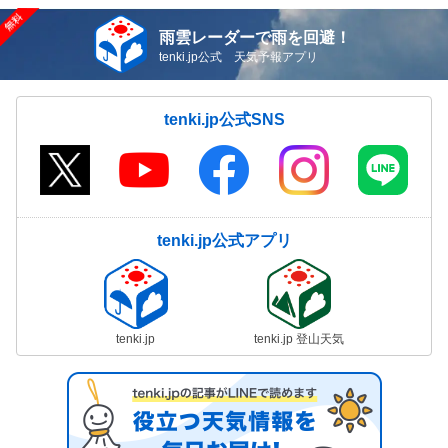
雨雲レーダーで雨を回避！
tenki.jp公式 天気予報アプリ
tenki.jp公式SNS
tenki.jp公式アプリ
tenki.jp
tenki.jp 登山天気