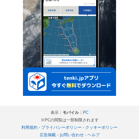
表示：
モバイル
｜
PC
※PCの閲覧は一部制限されます
利用規約
-
プライバシーポリシー
-
クッキーポリシー
広告掲載
-
お問い合わせ
-
ヘルプ