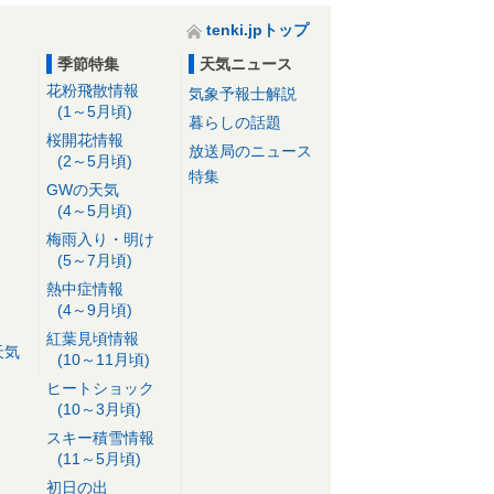
tenki.jpトップ
季節特集
天気ニュース
花粉飛散情報
気象予報士解説
(1～5月頃)
暮らしの話題
桜開花情報
放送局のニュース
(2～5月頃)
特集
GWの天気
(4～5月頃)
梅雨入り・明け
(5～7月頃)
熱中症情報
(4～9月頃)
紅葉見頃情報
天気
(10～11月頃)
ヒートショック
(10～3月頃)
スキー積雪情報
(11～5月頃)
初日の出