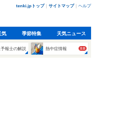
tenki.jpトップ
｜
サイトマップ
｜
ヘルプ
天気
季節特集
天気ニュース
象予報士の解説
熱中症情報
注目