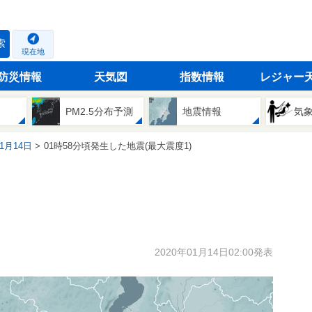
索
現在地
防災情報
天気図
指数情報
レジャー
PM2.5分布予測
地震情報
気
01月14日
01時58分頃発生した地震(最大震度1)
2020年01月14日02:00発表