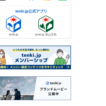
tenki.jp公式アプリ
tenki.jp
tenki.jp 登山天気