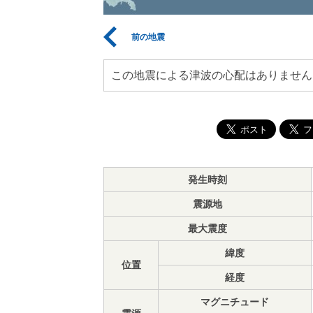
前の地震
この地震による津波の心配はありません
発生時刻
震源地
最大震度
緯度
位置
経度
マグニチュード