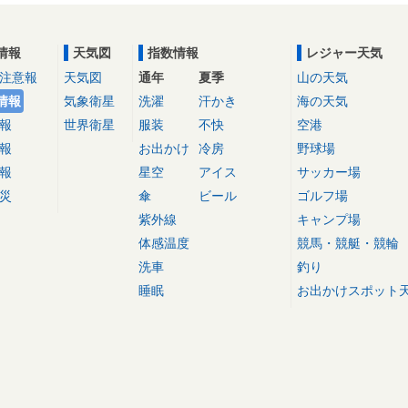
情報
天気図
指数情報
レジャー天気
注意報
天気図
通年
夏季
山の天気
情報
気象衛星
洗濯
汗かき
海の天気
報
世界衛星
服装
不快
空港
報
お出かけ
冷房
野球場
報
星空
アイス
サッカー場
災
傘
ビール
ゴルフ場
紫外線
キャンプ場
体感温度
競馬・競艇・競輪
洗車
釣り
睡眠
お出かけスポット