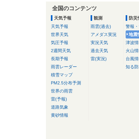
全国のコンテンツ
天気予報
観測
防災
天気予報
雨雲(過去)
警報・
世界天気
アメダス実況
地震
気圧予報
実況天気
津波情
2週間天気
過去天気
火山情
長期予報
雷(実況)
台風情
雨雲レーダー
知る防
積雪マップ
PM2.5分布予測
世界の雨雲
雷(予報)
道路気象
黄砂情報