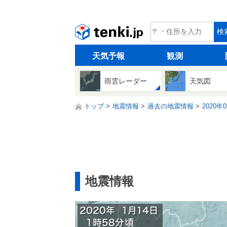
tenki.jp
検
天気予報
観測
雨雲レーダー
天気図
トップ
地震情報
過去の地震情報
2020年
地震情報