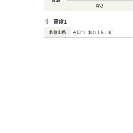
震源
深さ
震度1
和歌山県
有田市
和歌山広川町