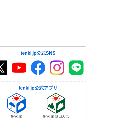
tenki.jp公式SNS
tenki.jp公式アプリ
tenki.jp
tenki.jp 登山天気