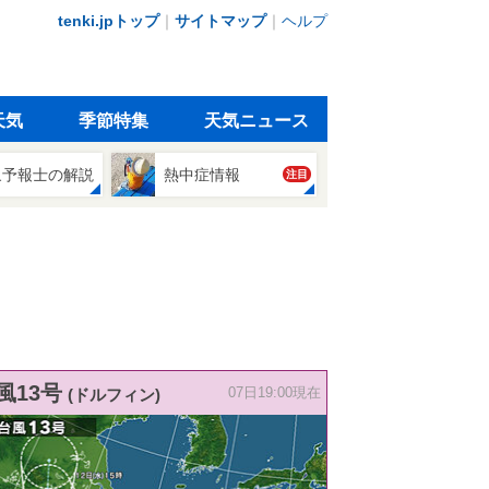
tenki.jpトップ
｜
サイトマップ
｜
ヘルプ
天気
季節特集
天気ニュース
象予報士の解説
熱中症情報
注目
風13号
(ドルフィン)
07日19:00現在