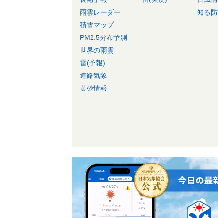
雨雲レーダー
知る防
積雪マップ
PM2.5分布予測
世界の雨雲
雷(予報)
道路気象
黄砂情報