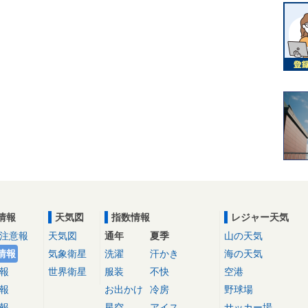
情報
天気図
指数情報
レジャー天気
注意報
天気図
通年
夏季
山の天気
情報
気象衛星
洗濯
汗かき
海の天気
報
世界衛星
服装
不快
空港
報
お出かけ
冷房
野球場
報
星空
アイス
サッカー場