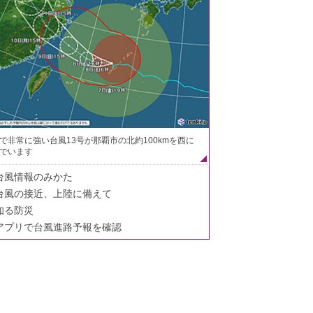
で非常に強い台風13号が那覇市の北約100kmを西に
でいます
台風情報のみかた
台風の接近、上陸に備えて
知る防災
アプリで台風進路予報を確認