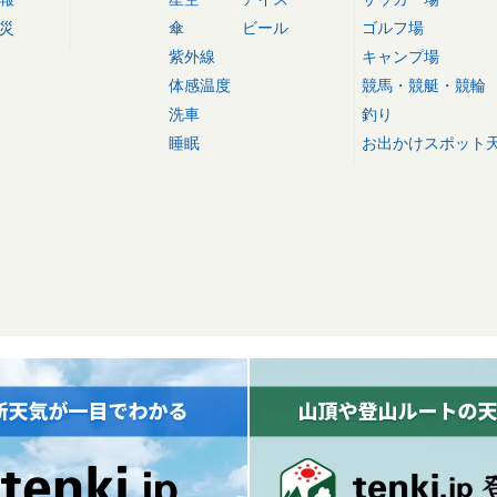
災
傘
ビール
ゴルフ場
紫外線
キャンプ場
体感温度
競馬・競艇・競輪
洗車
釣り
睡眠
お出かけスポット