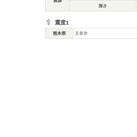
震源
深さ
震度1
熊本県
天草市