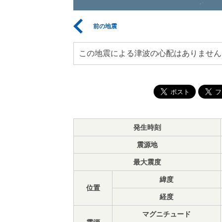
前の地震
この地震による津波の心配はありません
発生時刻
震源地
最大震度
緯度
位置
経度
マグニチュード