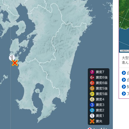
大型
進ん