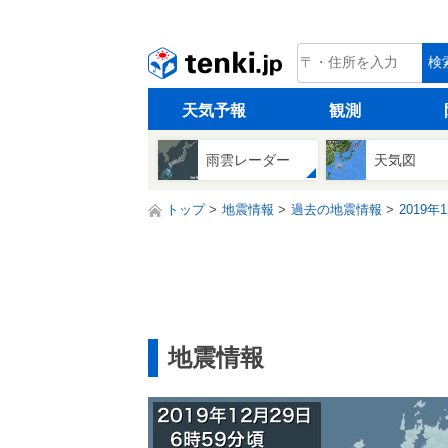
tenki.jp
検
天気予報
観測
雨雲レーダー
天気図
トップ
地震情報
過去の地震情報
2019年
地震情報