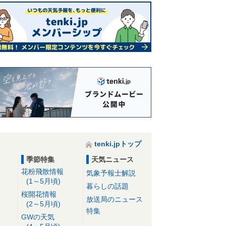
tenki.jpトップ
季節特集
天気ニュース
花粉飛散情報
気象予報士解説
(1～5月頃)
暮らしの話題
桜開花情報
放送局のニュース
(2～5月頃)
特集
GWの天気