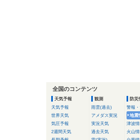
全国のコンテンツ
天気予報
観測
防災
天気予報
雨雲(過去)
警報・
世界天気
アメダス実況
地震
気圧予報
実況天気
津波情
2週間天気
過去天気
火山情
長期予報
雷(実況)
台風情