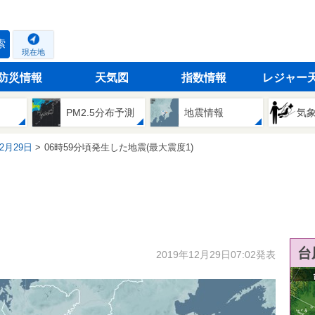
索
現在地
防災情報
天気図
指数情報
レジャー
PM2.5分布予測
地震情報
気
12月29日
06時59分頃発生した地震(最大震度1)
台
2019年12月29日07:02発表