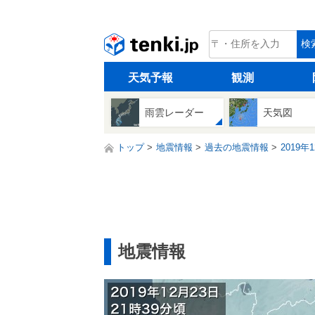
tenki.jp
検
天気予報
観測
雨雲レーダー
天気図
トップ
地震情報
過去の地震情報
2019年
地震情報