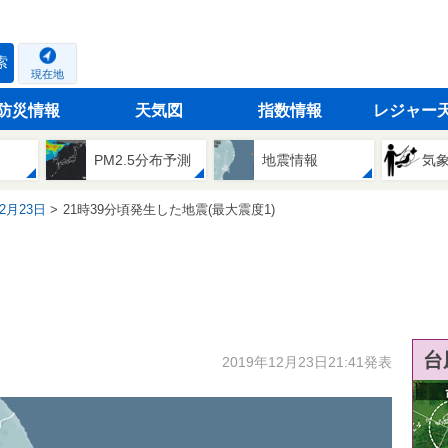
索
現在地
防災情報
天気図
指数情報
レジャー
PM2.5分布予測
地震情報
気
12月23日
21時39分頃発生した地震(最大震度1)
台
2019年12月23日21:41発表