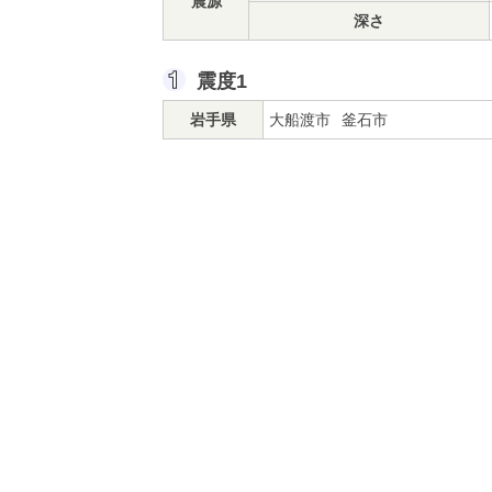
震源
深さ
震度1
岩手県
大船渡市
釜石市