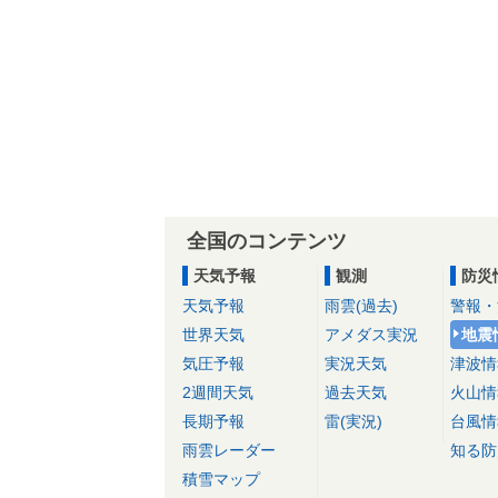
全国のコンテンツ
天気予報
観測
防災
天気予報
雨雲(過去)
警報・
世界天気
アメダス実況
地震
気圧予報
実況天気
津波情
2週間天気
過去天気
火山情
長期予報
雷(実況)
台風情
雨雲レーダー
知る防
積雪マップ