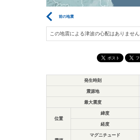
前の地震
この地震による津波の心配はありません
発生時刻
震源地
最大震度
緯度
位置
経度
マグニチュード