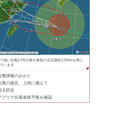
で強い台風13号が南大東島の北北西約120kmを西に
でいます
台風情報のみかた
台風の接近、上陸に備えて
知る防災
アプリで台風進路予報を確認