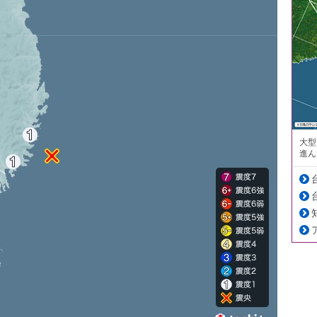
大型
進ん