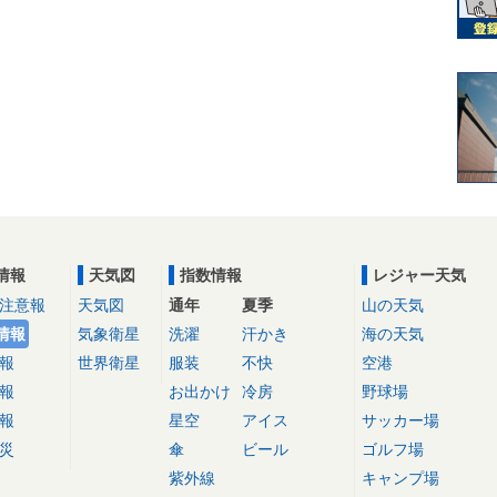
情報
天気図
指数情報
レジャー天気
注意報
天気図
通年
夏季
山の天気
情報
気象衛星
洗濯
汗かき
海の天気
報
世界衛星
服装
不快
空港
報
お出かけ
冷房
野球場
報
星空
アイス
サッカー場
災
傘
ビール
ゴルフ場
紫外線
キャンプ場