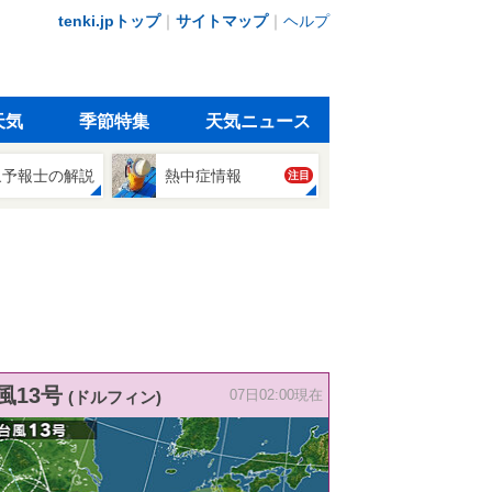
tenki.jpトップ
｜
サイトマップ
｜
ヘルプ
天気
季節特集
天気ニュース
象予報士の解説
熱中症情報
注目
風13号
(ドルフィン)
07日02:00現在