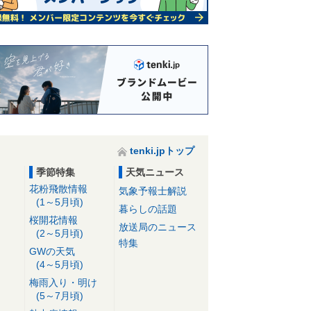
tenki.jpトップ
季節特集
天気ニュース
花粉飛散情報
気象予報士解説
(1～5月頃)
暮らしの話題
桜開花情報
放送局のニュース
(2～5月頃)
特集
GWの天気
(4～5月頃)
梅雨入り・明け
(5～7月頃)