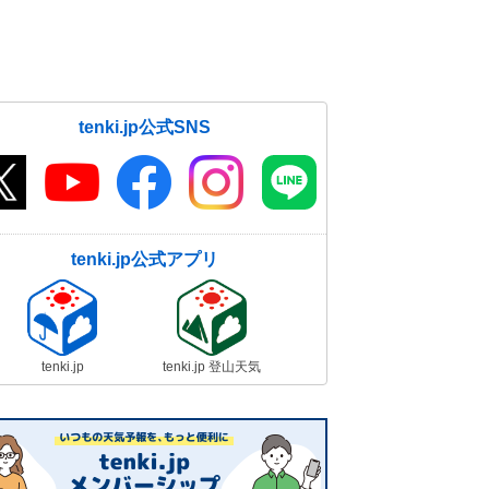
tenki.jp公式SNS
tenki.jp公式アプリ
tenki.jp
tenki.jp 登山天気