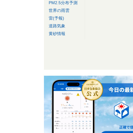
PM2.5分布予測
世界の雨雲
雷(予報)
道路気象
黄砂情報