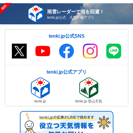
雨雲レーダーで雨を回避！
tenki.jp公式 天気予報アプリ
tenki.jp公式SNS
tenki.jp公式アプリ
tenki.jp
tenki.jp 登山天気