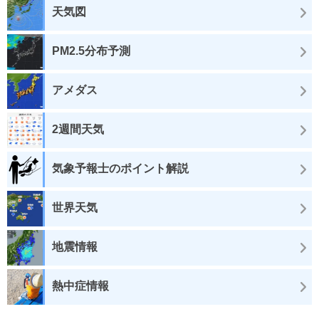
天気図
PM2.5分布予測
アメダス
2週間天気
気象予報士のポイント解説
世界天気
地震情報
熱中症情報