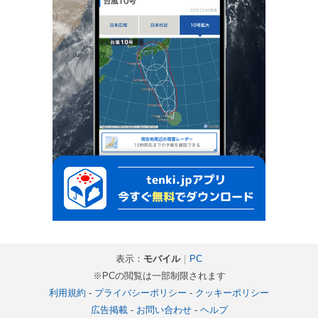
表示：
モバイル
｜
PC
※PCの閲覧は一部制限されます
利用規約
-
プライバシーポリシー
-
クッキーポリシー
広告掲載
-
お問い合わせ
-
ヘルプ