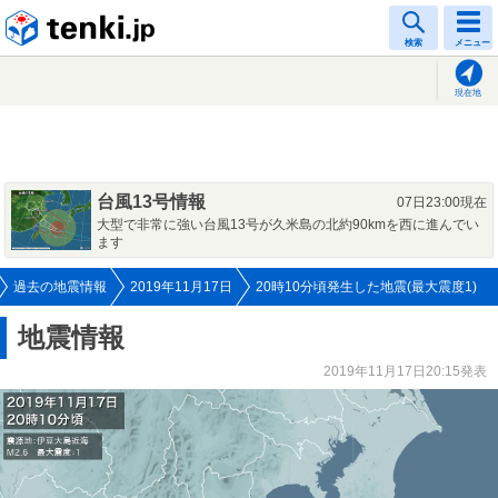
tenki.jp
検索
メニュー
現在地
台風13号情報
07日23:00現在
大型で非常に強い台風13号が久米島の北約90kmを西に進んでい
ます
過去の地震情報
2019年11月17日
20時10分頃発生した地震(最大震度1)
地震情報
2019年11月17日20:15発表