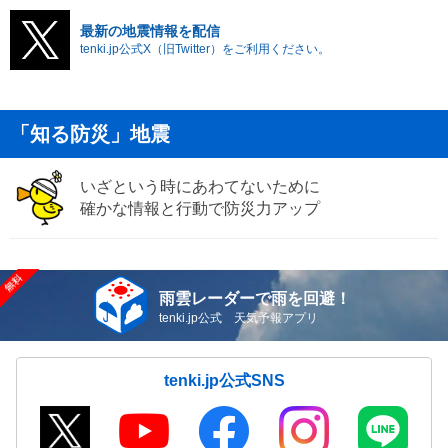
最新の地震情報を配信
tenki.jp公式X（旧Twitter）をご利用ください。
「知る防災」地震
いざという時にあわてないために
確かな情報と行動で防災力アップ
雨雲レーダーで雨を回避！
tenki.jp公式 天気予報アプリ
tenki.jp公式SNS