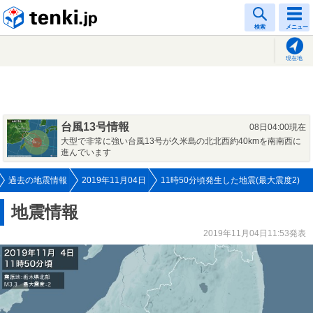
tenki.jp
検索
メニュー
現在地
台風13号情報
08日04:00現在
大型で非常に強い台風13号が久米島の北北西約40kmを南南西に
進んでいます
過去の地震情報
2019年11月04日
11時50分頃発生した地震(最大震度2)
地震情報
2019年11月04日11:53発表