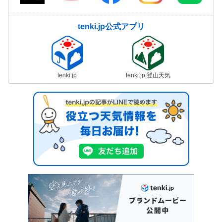
tenki.jp公式アプリ
tenki.jp
tenki.jp 登山天気