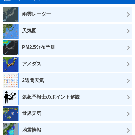
雨雲レーダー
天気図
PM2.5分布予測
アメダス
2週間天気
気象予報士のポイント解説
世界天気
地震情報