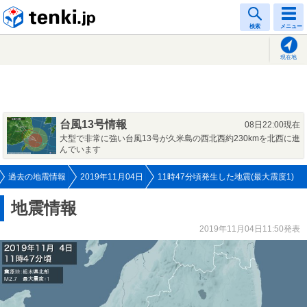
tenki.jp
検索
メニュー
現在地
台風13号情報
08日22:00現在
大型で非常に強い台風13号が久米島の西北西約230kmを北西に進
んでいます
過去の地震情報
2019年11月04日
11時47分頃発生した地震(最大震度1)
地震情報
2019年11月04日11:50発表