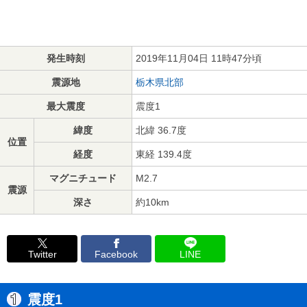
発生時刻
2019年11月04日 11時47分頃
震源地
栃木県北部
最大震度
震度1
緯度
北緯 36.7度
位置
経度
東経 139.4度
マグニチュード
M2.7
震源
深さ
約10km
Twitter
Facebook
LINE
震度1