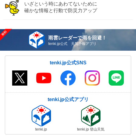
いざという時にあわてないために
確かな情報と行動で防災力アップ
雨雲レーダーで雨を回避！
tenki.jp公式 天気予報アプリ
tenki.jp公式SNS
tenki.jp公式アプリ
tenki.jp
tenki.jp 登山天気