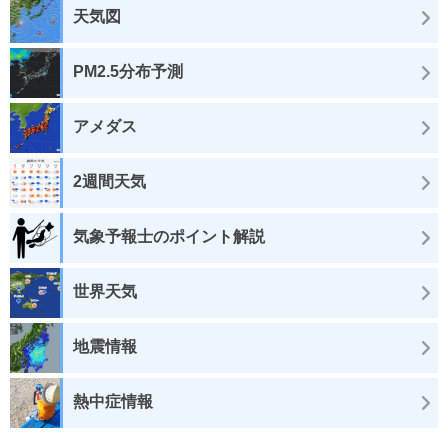
天気図
PM2.5分布予測
アメダス
2週間天気
気象予報士のポイント解説
世界天気
地震情報
熱中症情報