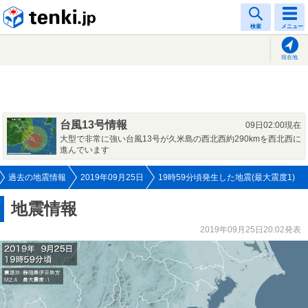
tenki.jp
検索
メニュー
現在地
台風13号情報
09日02:00現在
大型で非常に強い台風13号が久米島の西北西約290kmを西北西に
進んでいます
過去の地震情報
2019年09月25日
19時59分頃発生した地震(最大震度1)
地震情報
2019年09月25日20:02発表