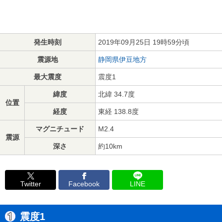
発生時刻
2019年09月25日 19時59分頃
震源地
静岡県伊豆地方
最大震度
震度1
緯度
北緯 34.7度
位置
経度
東経 138.8度
マグニチュード
M2.4
震源
深さ
約10km
Twitter
Facebook
LINE
震度1