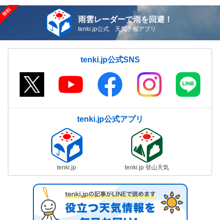
雨雲レーダーで雨を回避！
tenki.jp公式 天気予報アプリ
tenki.jp公式SNS
tenki.jp公式アプリ
tenki.jp
tenki.jp 登山天気