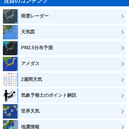
注目のコンテンツ
雨雲レーダー
天気図
PM2.5分布予測
アメダス
2週間天気
気象予報士のポイント解説
世界天気
地震情報