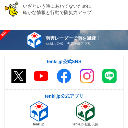
いざという時にあわてないために
確かな情報と行動で防災力アップ
雨雲レーダーで雨を回避！
tenki.jp公式 天気予報アプリ
tenki.jp公式SNS
tenki.jp公式アプリ
tenki.jp
tenki.jp 登山天気