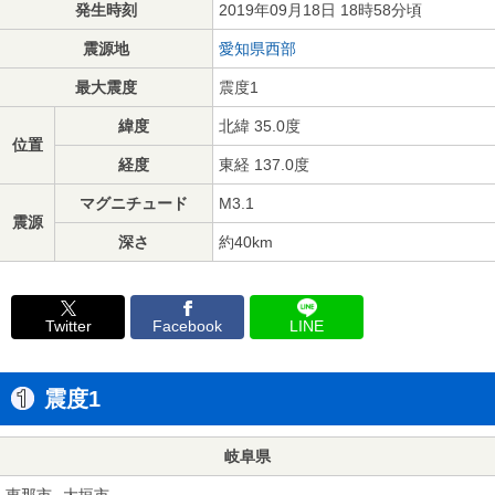
発生時刻
2019年09月18日 18時58分頃
震源地
愛知県西部
最大震度
震度1
緯度
北緯 35.0度
位置
経度
東経 137.0度
マグニチュード
M3.1
震源
深さ
約40km
Twitter
Facebook
LINE
震度1
岐阜県
恵那市
大垣市