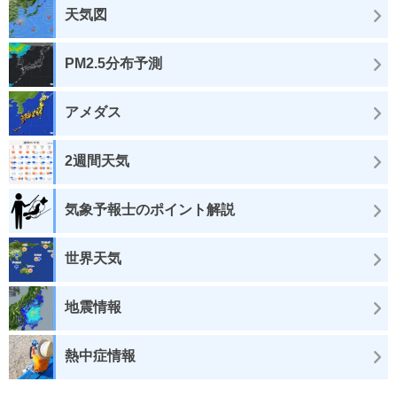
天気図
PM2.5分布予測
アメダス
2週間天気
気象予報士のポイント解説
世界天気
地震情報
熱中症情報