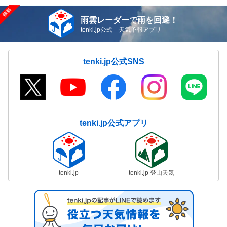
雨雲レーダーで雨を回避！
tenki.jp公式 天気予報アプリ
tenki.jp公式SNS
tenki.jp公式アプリ
tenki.jp
tenki.jp 登山天気