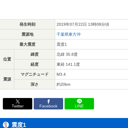
発生時刻
2019年07月22日 13時08分頃
震源地
千葉県東方沖
最大震度
震度1
緯度
北緯 35.8度
位置
経度
東経 141.1度
マグニチュード
M3.4
震源
深さ
約20km
Twitter
Facebook
LINE
震度1