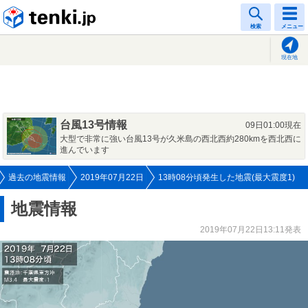
tenki.jp
検索
メニュー
現在地
台風13号情報
09日01:00現在
大型で非常に強い台風13号が久米島の西北西約280kmを西北西に
進んでいます
過去の地震情報
2019年07月22日
13時08分頃発生した地震(最大震度1)
地震情報
2019年07月22日13:11発表