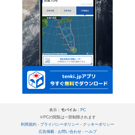
表示：
モバイル
｜
PC
※PCの閲覧は一部制限されます
利用規約
-
プライバシーポリシー
-
クッキーポリシー
広告掲載
-
お問い合わせ
-
ヘルプ