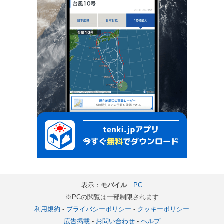
表示：
モバイル
｜
PC
※PCの閲覧は一部制限されます
利用規約
-
プライバシーポリシー
-
クッキーポリシー
広告掲載
-
お問い合わせ
-
ヘルプ