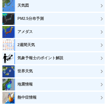
天気図
PM2.5分布予測
アメダス
2週間天気
気象予報士のポイント解説
世界天気
地震情報
熱中症情報