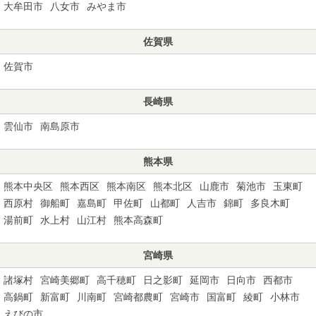
大牟田市
八女市
みやま市
佐賀県
佐賀市
長崎県
雲仙市
南島原市
熊本県
熊本中央区
熊本西区
熊本南区
熊本北区
山鹿市
菊池市
玉東町
西原村
御船町
嘉島町
甲佐町
山都町
人吉市
錦町
多良木町
湯前町
水上村
山江村
熊本高森町
宮崎県
諸塚村
宮崎美郷町
高千穂町
日之影町
延岡市
日向市
西都市
高鍋町
新富町
川南町
宮崎都農町
宮崎市
国富町
綾町
小林市
えびの市