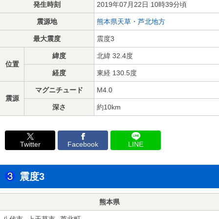
発生時刻
2019年07月22日 10時39分頃
震源地
熊本県天草・芦北地方
最大震度
震度3
緯度
北緯 32.4度
位置
経度
東経 130.5度
マグニチュード
M4.0
震源
深さ
約10km
Twitter
Facebook
LINE
震度3
熊本県
八代市
上天草市
芦北町