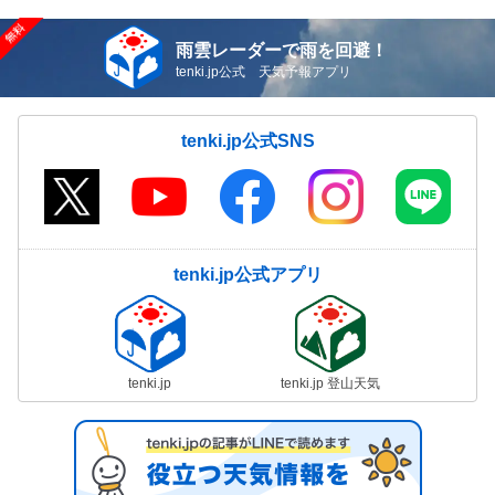
雨雲レーダーで雨を回避！
tenki.jp公式 天気予報アプリ
tenki.jp公式SNS
tenki.jp公式アプリ
tenki.jp
tenki.jp 登山天気