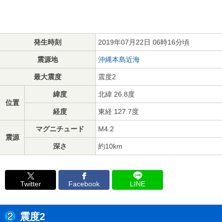
発生時刻
2019年07月22日 06時16分頃
震源地
沖縄本島近海
最大震度
震度2
緯度
北緯 26.8度
位置
経度
東経 127.7度
マグニチュード
M4.2
震源
深さ
約10km
Twitter
Facebook
LINE
震度2