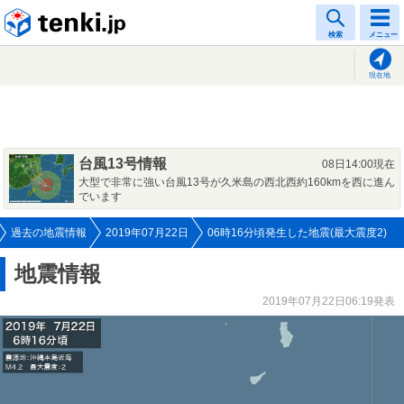
tenki.jp
検索
メニュー
現在地
台風13号情報
08日14:00現在
大型で非常に強い台風13号が久米島の西北西約160kmを西に進ん
でいます
過去の地震情報
2019年07月22日
06時16分頃発生した地震(最大震度2)
地震情報
2019年07月22日06:19発表