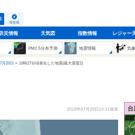
索
現在地
防災情報
天気図
指数情報
レジャー
PM2.5分布予測
地震情報
気
07月20日
10時27分頃発生した地震(最大震度2)
台
2019年07月20日10:31発表