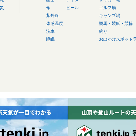
災
傘
ビール
ゴルフ場
紫外線
キャンプ場
体感温度
競馬・競艇・競輪
洗車
釣り
睡眠
お出かけスポット