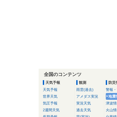
全国のコンテンツ
天気予報
観測
防災
天気予報
雨雲(過去)
警報・
世界天気
アメダス実況
地震
気圧予報
実況天気
津波情
2週間天気
過去天気
火山情
長期予報
雷(実況)
台風情