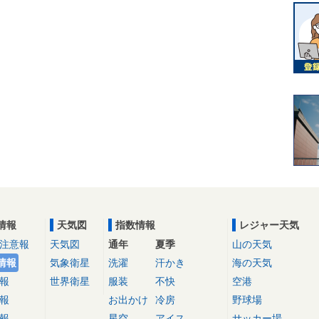
情報
天気図
指数情報
レジャー天気
注意報
天気図
通年
夏季
山の天気
情報
気象衛星
洗濯
汗かき
海の天気
報
世界衛星
服装
不快
空港
報
お出かけ
冷房
野球場
報
星空
アイス
サッカー場