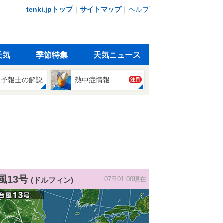
tenki.jpトップ
｜
サイトマップ
｜
ヘルプ
天気
季節特集
天気ニュース
象予報士の解説
熱中症情報
注目
風13号
(ドルフィン)
07日01:00現在