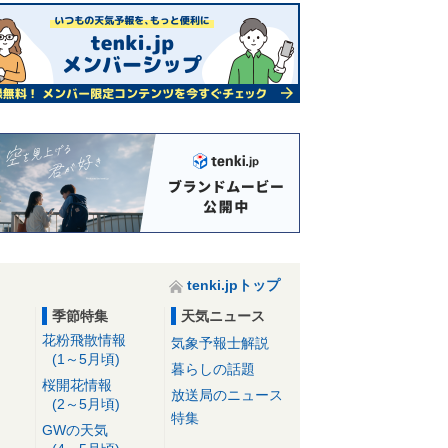
tenki.jpトップ
季節特集
天気ニュース
花粉飛散情報
気象予報士解説
(1～5月頃)
暮らしの話題
桜開花情報
放送局のニュース
(2～5月頃)
特集
GWの天気