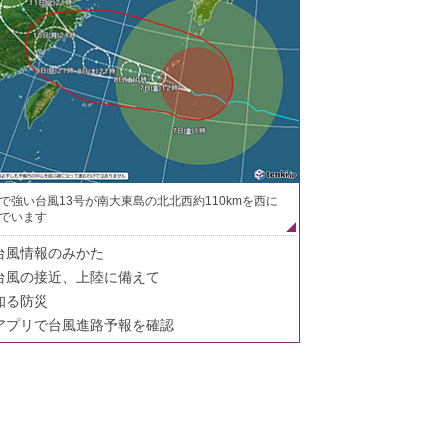
で強い台風13号が南大東島の北北西約110kmを西に
でいます
台風情報のみかた
台風の接近、上陸に備えて
知る防災
アプリで台風進路予報を確認