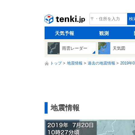
tenki.jp
検
天気予報
観測
雨雲レーダー
天気図
トップ
地震情報
過去の地震情報
2019年
地震情報