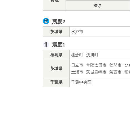
震源
深さ
震度2
茨城県
水戸市
震度1
福島県
棚倉町
浅川町
日立市
常陸太田市
笠間市
ひ
茨城県
土浦市
茨城鹿嶋市
筑西市
稲
千葉県
千葉中央区