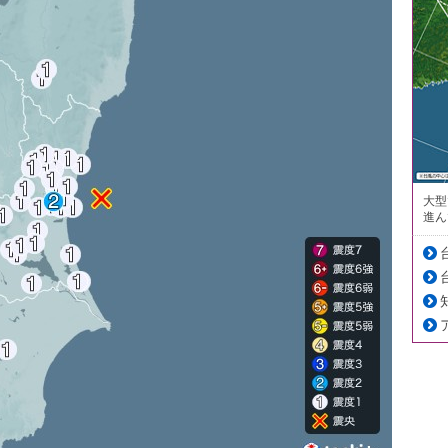
大型
進ん