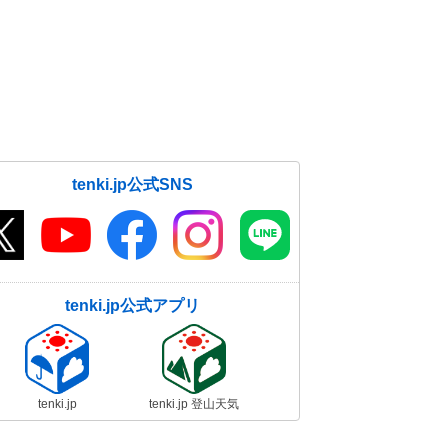
tenki.jp公式SNS
tenki.jp公式アプリ
tenki.jp
tenki.jp 登山天気