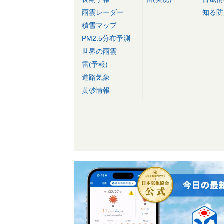
雨雲レーダー
知る防
積雪マップ
PM2.5分布予測
世界の雨雲
雷(予報)
道路気象
黄砂情報