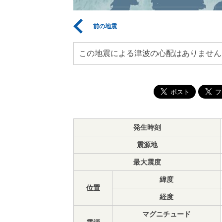
前の地震
この地震による津波の心配はありません
発生時刻
震源地
最大震度
緯度
位置
経度
マグニチュード