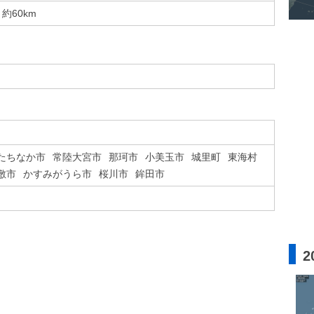
約60km
たちなか市
常陸大宮市
那珂市
小美玉市
城里町
東海村
敷市
かすみがうら市
桜川市
鉾田市
2