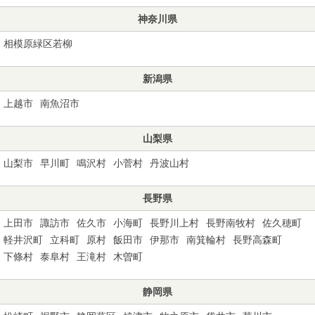
神奈川県
相模原緑区若柳
新潟県
上越市
南魚沼市
山梨県
山梨市
早川町
鳴沢村
小菅村
丹波山村
長野県
上田市
諏訪市
佐久市
小海町
長野川上村
長野南牧村
佐久穂町
軽井沢町
立科町
原村
飯田市
伊那市
南箕輪村
長野高森町
下條村
泰阜村
王滝村
木曽町
静岡県