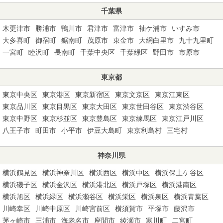
千葉県
木更津市
勝浦市
鴨川市
君津市
富津市
袖ケ浦市
いすみ市
大多喜町
御宿町
鋸南町
茂原市
東金市
大網白里市
九十九里町
一宮町
睦沢町
長南町
千葉中央区
千葉緑区
野田市
市原市
東京都
東京中央区
東京港区
東京新宿区
東京文京区
東京江東区
東京品川区
東京目黒区
東京大田区
東京世田谷区
東京渋谷区
東京中野区
東京杉並区
東京豊島区
東京練馬区
東京江戸川区
八王子市
町田市
小平市
伊豆大島町
東京利島村
三宅村
神奈川県
横浜鶴見区
横浜神奈川区
横浜西区
横浜中区
横浜保土ケ谷区
横浜磯子区
横浜金沢区
横浜港北区
横浜戸塚区
横浜港南区
横浜旭区
横浜緑区
横浜瀬谷区
横浜栄区
横浜泉区
横浜青葉区
川崎幸区
川崎中原区
川崎宮前区
横須賀市
平塚市
藤沢市
茅ヶ崎市
三浦市
海老名市
座間市
綾瀬市
寒川町
二宮町