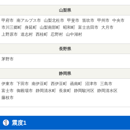
山梨県
甲府市
南アルプス市
山梨北杜市
甲斐市
笛吹市
甲州市
中央市
市川三郷町
身延町
山梨南部町
昭和町
富士吉田市
大月市
上野原市
道志村
西桂町
忍野村
山中湖村
長野県
茅野市
静岡県
伊東市
下田市
南伊豆町
西伊豆町
函南町
沼津市
三島市
富士市
御殿場市
静岡清水町
長泉町
静岡駿河区
静岡清水区
藤枝市
震度1