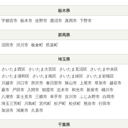
栃木県
宇都宮市
栃木市
佐野市
鹿沼市
真岡市
下野市
群馬県
沼田市
渋川市
板倉町
邑楽町
埼玉県
さいたま西区
さいたま大宮区
さいたま見沼区
さいたま中央区
さいたま浦和区
さいたま南区
さいたま緑区
さいたま岩槻区
川越市
川口市
所沢市
春日部市
狭山市
上尾市
草加市
越谷市
蕨市
戸田市
入間市
朝霞市
志木市
和光市
新座市
桶川市
八潮市
富士見市
三郷市
幸手市
吉川市
ふじみ野市
白岡市
埼玉三芳町
川島町
宮代町
杉戸町
松伏町
熊谷市
行田市
加須市
鴻巣市
久喜市
千葉県