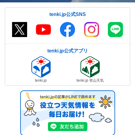
tenki.jp公式SNS
tenki.jp公式アプリ
tenki.jp
tenki.jp 登山天気