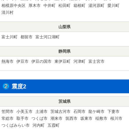
相模原中央区
厚木市
中井町
松田町
箱根町
湯河原町
愛川町
清川村
山梨県
富士川町
都留市
富士河口湖町
静岡県
熱海市
伊豆市
伊豆の国市
東伊豆町
河津町
富士宮市
震度2
茨城県
笠間市
小美玉市
土浦市
茨城古河市
石岡市
龍ケ崎市
下妻市
常総市
取手市
つくば市
潮来市
筑西市
坂東市
稲敷市
桜川市
つくばみらい市
河内町
五霞町