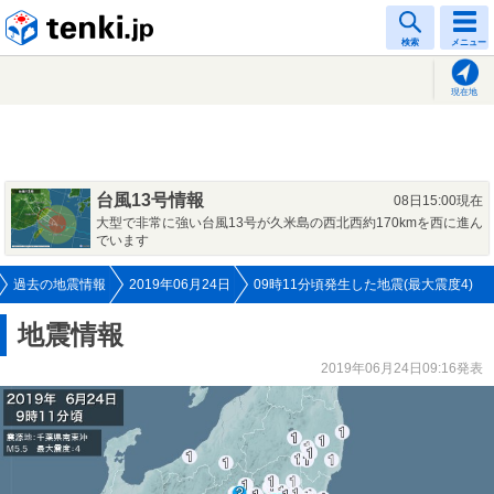
tenki.jp
検索
メニュー
現在地
台風13号情報
08日15:00現在
大型で非常に強い台風13号が久米島の西北西約170kmを西に進ん
でいます
過去の地震情報
2019年06月24日
09時11分頃発生した地震(最大震度4)
地震情報
2019年06月24日09:16発表