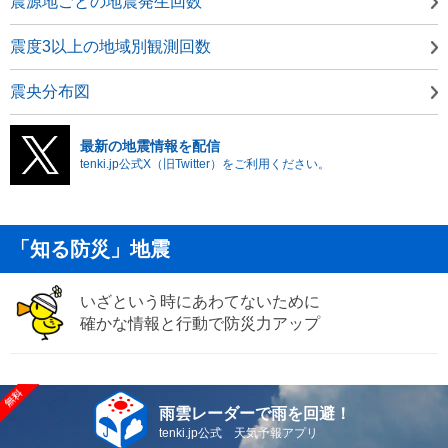
震源地ごとの地震発生回数
震度3以上の地域別観測回数
震央分布図
最新の地震情報を配信
tenki.jp公式X（旧Twitter）をご利用ください。
「知る防災」地震
いざという時にあわてないために
確かな情報と行動で防災力アップ
雨雲レーダーで雨を回避！
tenki.jp公式 天気予報アプリ