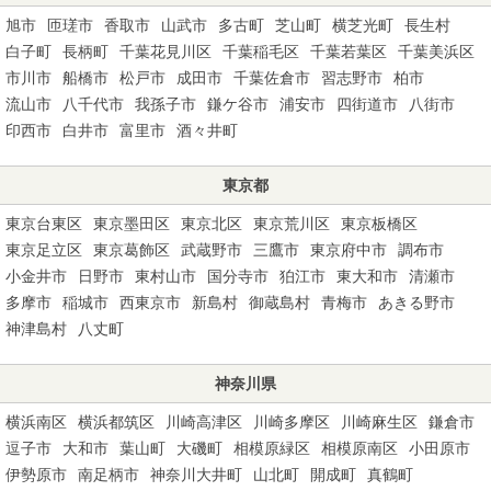
旭市
匝瑳市
香取市
山武市
多古町
芝山町
横芝光町
長生村
白子町
長柄町
千葉花見川区
千葉稲毛区
千葉若葉区
千葉美浜区
市川市
船橋市
松戸市
成田市
千葉佐倉市
習志野市
柏市
流山市
八千代市
我孫子市
鎌ケ谷市
浦安市
四街道市
八街市
印西市
白井市
富里市
酒々井町
東京都
東京台東区
東京墨田区
東京北区
東京荒川区
東京板橋区
東京足立区
東京葛飾区
武蔵野市
三鷹市
東京府中市
調布市
小金井市
日野市
東村山市
国分寺市
狛江市
東大和市
清瀬市
多摩市
稲城市
西東京市
新島村
御蔵島村
青梅市
あきる野市
神津島村
八丈町
神奈川県
横浜南区
横浜都筑区
川崎高津区
川崎多摩区
川崎麻生区
鎌倉市
逗子市
大和市
葉山町
大磯町
相模原緑区
相模原南区
小田原市
伊勢原市
南足柄市
神奈川大井町
山北町
開成町
真鶴町