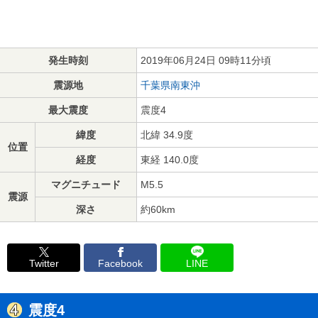
発生時刻
2019年06月24日 09時11分頃
震源地
千葉県南東沖
最大震度
震度4
緯度
北緯 34.9度
位置
経度
東経 140.0度
マグニチュード
M5.5
震源
深さ
約60km
Twitter
Facebook
LINE
震度4