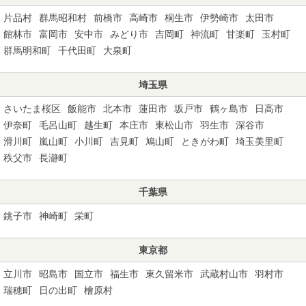
片品村
群馬昭和村
前橋市
高崎市
桐生市
伊勢崎市
太田市
館林市
富岡市
安中市
みどり市
吉岡町
神流町
甘楽町
玉村町
群馬明和町
千代田町
大泉町
埼玉県
さいたま桜区
飯能市
北本市
蓮田市
坂戸市
鶴ヶ島市
日高市
伊奈町
毛呂山町
越生町
本庄市
東松山市
羽生市
深谷市
滑川町
嵐山町
小川町
吉見町
鳩山町
ときがわ町
埼玉美里町
秩父市
長瀞町
千葉県
銚子市
神崎町
栄町
東京都
立川市
昭島市
国立市
福生市
東久留米市
武蔵村山市
羽村市
瑞穂町
日の出町
檜原村