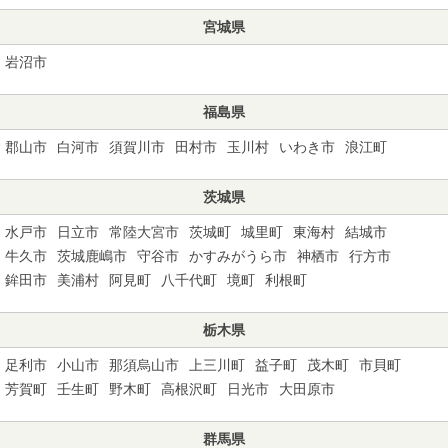
宮城県
岩沼市
福島県
郡山市
白河市
須賀川市
田村市
玉川村
いわき市
浪江町
茨城県
水戸市
日立市
常陸大宮市
茨城町
城里町
東海村
結城市
牛久市
茨城鹿嶋市
守谷市
かすみがうら市
神栖市
行方市
鉾田市
美浦村
阿見町
八千代町
境町
利根町
栃木県
足利市
小山市
那須烏山市
上三川町
益子町
茂木町
市貝町
芳賀町
壬生町
野木町
高根沢町
日光市
大田原市
群馬県