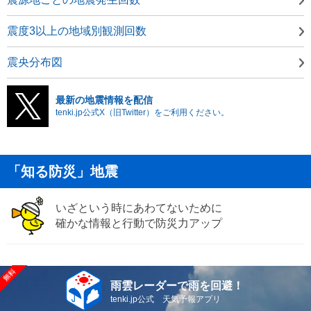
震度3以上の地域別観測回数
震央分布図
最新の地震情報を配信
tenki.jp公式X（旧Twitter）をご利用ください。
「知る防災」地震
いざという時にあわてないために
確かな情報と行動で防災力アップ
雨雲レーダーで雨を回避！
tenki.jp公式 天気予報アプリ