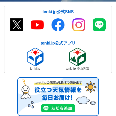
tenki.jp公式SNS
tenki.jp公式アプリ
tenki.jp
tenki.jp 登山天気