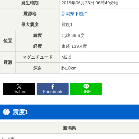
発生時刻
2019年06月23日 06時49分頃
震源地
新潟県下越沖
最大震度
震度1
緯度
北緯 38.6度
位置
経度
東経 139.4度
マグニチュード
M2.9
震源
深さ
約10km
Twitter
Facebook
LINE
震度1
新潟県
村上市