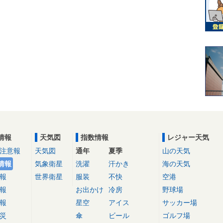
情報
天気図
指数情報
レジャー天気
注意報
天気図
通年
夏季
山の天気
情報
気象衛星
洗濯
汗かき
海の天気
報
世界衛星
服装
不快
空港
報
お出かけ
冷房
野球場
報
星空
アイス
サッカー場
災
傘
ビール
ゴルフ場