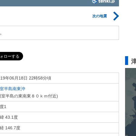
次の地震
。
019年06月18日 22時58分頃
室半島南東沖
根室半島の東南東８０ｋｍ付近)
度1
緯 43.1度
経 146.7度