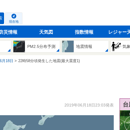
索
現在地
防災情報
天気図
指数情報
レジャー
PM2.5分布予測
地震情報
気
06月18日
22時58分頃発生した地震(最大震度1)
台
2019年06月18日23:03発表