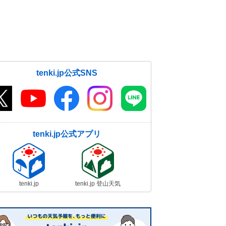
tenki.jp公式SNS
tenki.jp公式アプリ
tenki.jp
tenki.jp 登山天気