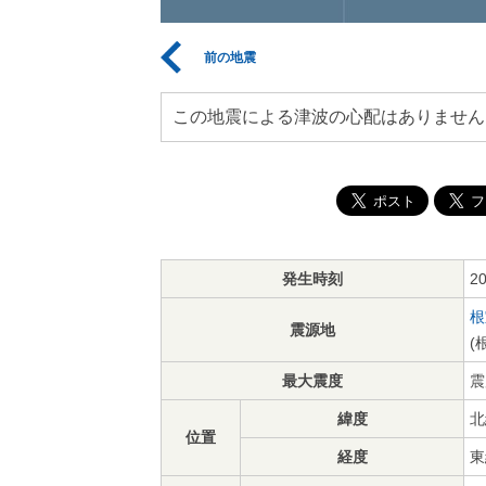
前の地震
この地震による津波の心配はありません
発生時刻
2
根
震源地
(
最大震度
震
緯度
北
位置
経度
東