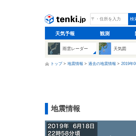
tenki.jp
検
天気予報
観測
雨雲レーダー
天気図
トップ
地震情報
過去の地震情報
2019年
地震情報