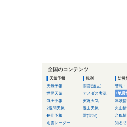
全国のコンテンツ
天気予報
観測
防災
天気予報
雨雲(過去)
警報・
世界天気
アメダス実況
地震
気圧予報
実況天気
津波情
2週間天気
過去天気
火山情
長期予報
雷(実況)
台風情
雨雲レーダー
知る防