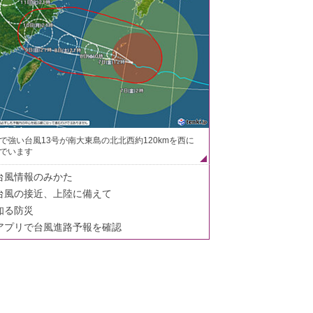
で強い台風13号が南大東島の北北西約120kmを西に
でいます
台風情報のみかた
台風の接近、上陸に備えて
知る防災
アプリで台風進路予報を確認