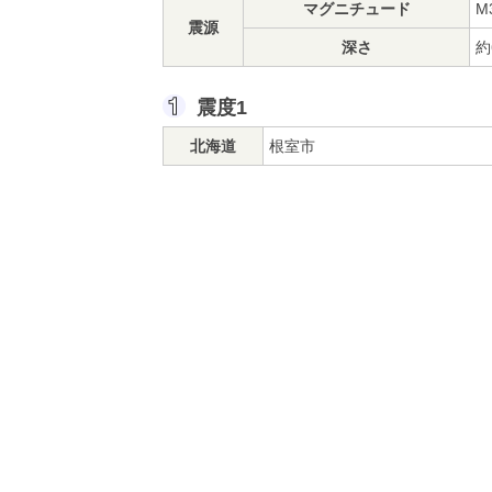
マグニチュード
M
震源
深さ
約
震度1
北海道
根室市