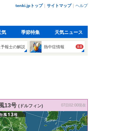
tenki.jpトップ
｜
サイトマップ
｜
ヘルプ
天気
季節特集
天気ニュース
象予報士の解説
熱中症情報
注目
風13号
(ドルフィン)
07日02:00現在