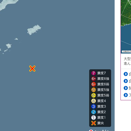
大型
進ん