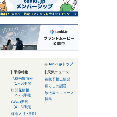
tenki.jpトップ
季節特集
天気ニュース
花粉飛散情報
気象予報士解説
(1～5月頃)
暮らしの話題
桜開花情報
放送局のニュース
(2～5月頃)
特集
GWの天気
(4～5月頃)
梅雨入り・明け