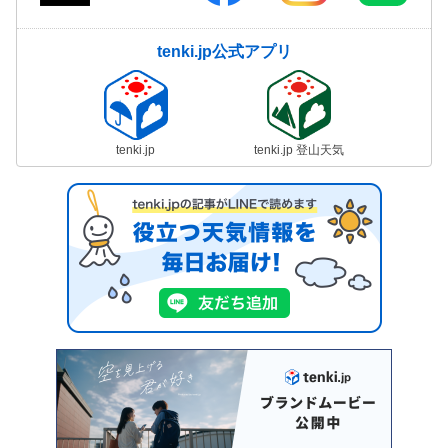
tenki.jp公式アプリ
tenki.jp
tenki.jp 登山天気