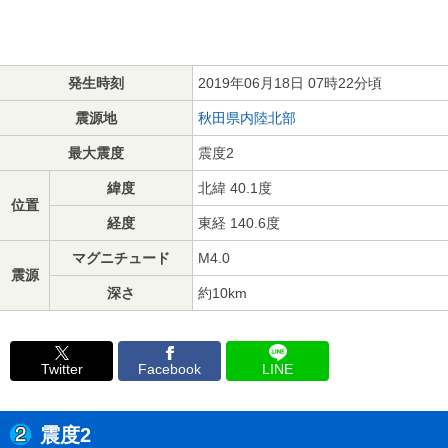
発生時刻
2019年06月18日 07時22分頃
震源地
秋田県内陸北部
最大震度
震度2
緯度
北緯 40.1度
位置
経度
東経 140.6度
マグニチュード
M4.0
震源
深さ
約10km
Twitter
Facebook
LINE
震度2