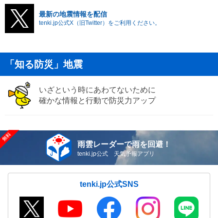
最新の地震情報を配信
tenki.jp公式X（旧Twitter）をご利用ください。
「知る防災」地震
いざという時にあわてないために
確かな情報と行動で防災力アップ
雨雲レーダーで雨を回避！
tenki.jp公式 天気予報アプリ
tenki.jp公式SNS