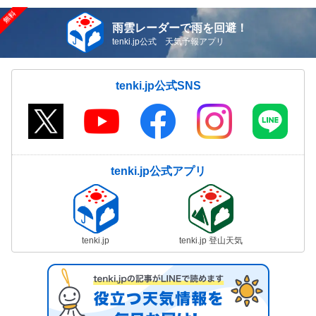
雨雲レーダーで雨を回避！
tenki.jp公式 天気予報アプリ
tenki.jp公式SNS
tenki.jp公式アプリ
tenki.jp
tenki.jp 登山天気