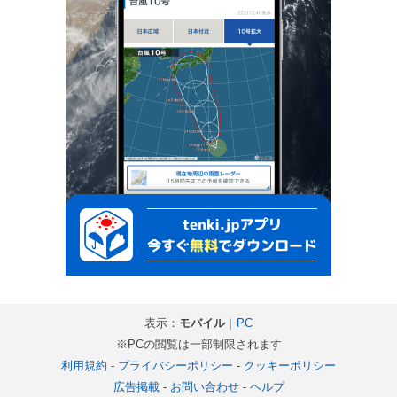
表示：
モバイル
｜
PC
※PCの閲覧は一部制限されます
利用規約
-
プライバシーポリシー
-
クッキーポリシー
広告掲載
-
お問い合わせ
-
ヘルプ