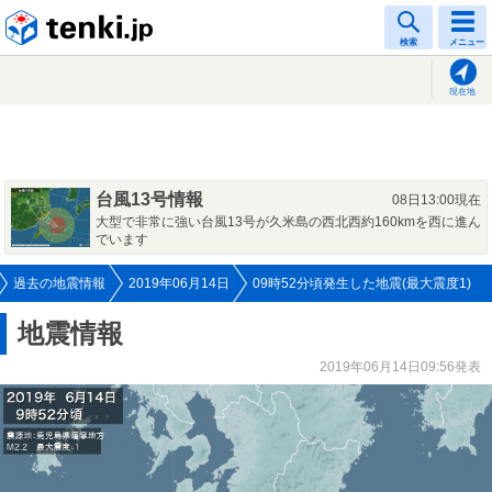
tenki.jp
検索
メニュー
現在地
台風13号情報
08日13:00現在
大型で非常に強い台風13号が久米島の西北西約160kmを西に進ん
でいます
過去の地震情報
2019年06月14日
09時52分頃発生した地震(最大震度1)
地震情報
2019年06月14日09:56発表