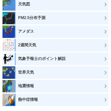
天気図
PM2.5分布予測
アメダス
2週間天気
気象予報士のポイント解説
世界天気
地震情報
熱中症情報