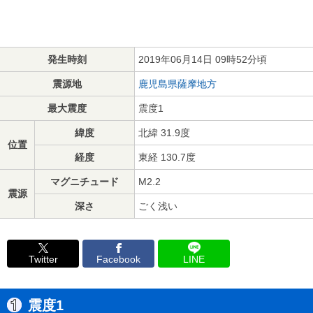
発生時刻
2019年06月14日 09時52分頃
震源地
鹿児島県薩摩地方
最大震度
震度1
緯度
北緯 31.9度
位置
経度
東経 130.7度
マグニチュード
M2.2
震源
深さ
ごく浅い
Twitter
Facebook
LINE
震度1