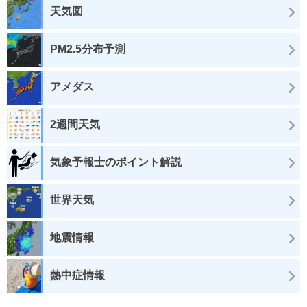
天気図
PM2.5分布予測
アメダス
2週間天気
気象予報士のポイント解説
世界天気
地震情報
熱中症情報