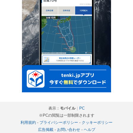
表示：
モバイル
｜
PC
※PCの閲覧は一部制限されます
利用規約
-
プライバシーポリシー
-
クッキーポリシー
広告掲載
-
お問い合わせ
-
ヘルプ