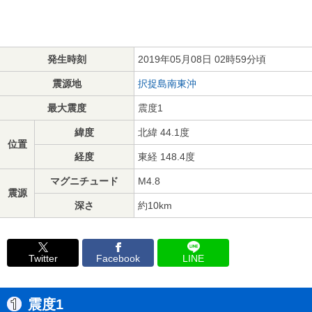
発生時刻
2019年05月08日 02時59分頃
震源地
択捉島南東沖
最大震度
震度1
緯度
北緯 44.1度
位置
経度
東経 148.4度
マグニチュード
M4.8
震源
深さ
約10km
Twitter
Facebook
LINE
震度1