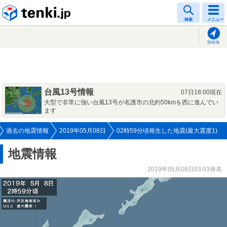
tenki.jp
検索
メニュー
現在地
台風13号情報
07日18:00現在
大型で非常に強い台風13号が名護市の北約50kmを西に進んでい
ます
過去の地震情報
2019年05月08日
02時59分頃発生した地震(最大震度1)
地震情報
2019年05月08日03:03発表