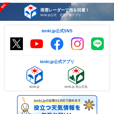
雨雲レーダーで雨を回避！
tenki.jp公式 天気予報アプリ
tenki.jp公式SNS
tenki.jp公式アプリ
tenki.jp
tenki.jp 登山天気