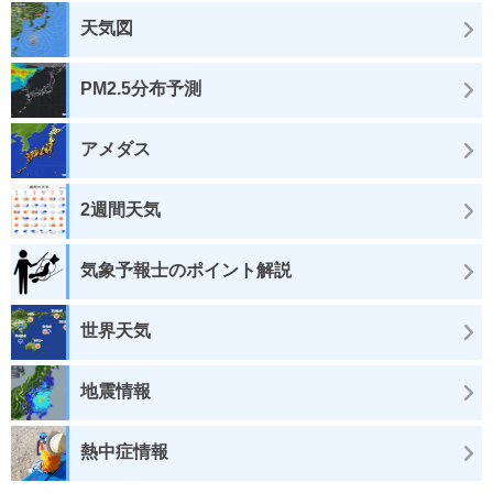
天気図
PM2.5分布予測
アメダス
2週間天気
気象予報士のポイント解説
世界天気
地震情報
熱中症情報