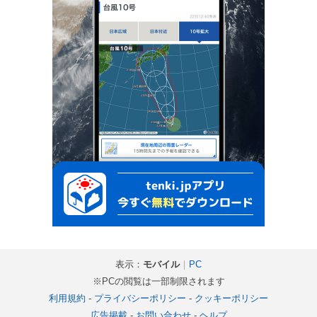
表示：
モバイル
｜
PC
※PCの閲覧は一部制限されます
利用規約
-
プライバシーポリシー
-
クッキーポリシー
広告掲載
-
お問い合わせ
-
ヘルプ