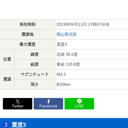
発生時刻
2019年04月11日 17時07分頃
震源地
岡山県北部
最大震度
震度3
緯度
北緯 35.0度
位置
経度
東経 133.8度
マグニチュード
M3.3
震源
深さ
約20km
Twitter
Facebook
LINE
震度3