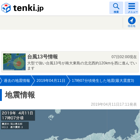
tenki.jp
検索
メニュー
現在地
台風13号情報
07日02:00現在
大型で強い台風13号が南大東島の北北西約120kmを西に進んでい
ます
過去の地震情報
2019年04月11日
17時07分頃発生した地震(最大震度3)
地震情報
2019年04月11日17:11発表