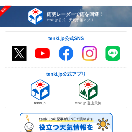
雨雲レーダーで雨を回避！
tenki.jp公式 天気予報アプリ
tenki.jp公式SNS
tenki.jp公式アプリ
tenki.jp
tenki.jp 登山天気