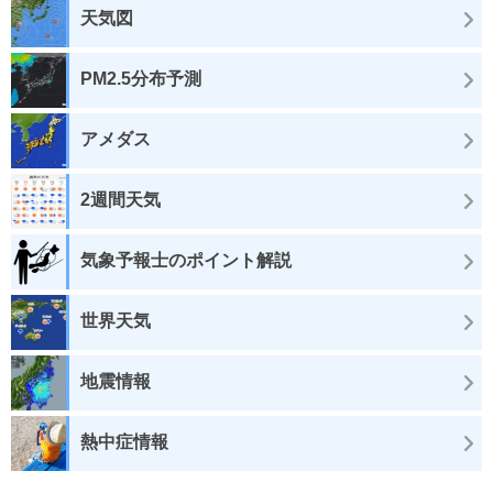
天気図
PM2.5分布予測
アメダス
2週間天気
気象予報士のポイント解説
世界天気
地震情報
熱中症情報