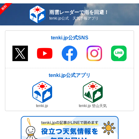
雨雲レーダーで雨を回避！
tenki.jp公式 天気予報アプリ
tenki.jp公式SNS
tenki.jp公式アプリ
tenki.jp
tenki.jp 登山天気