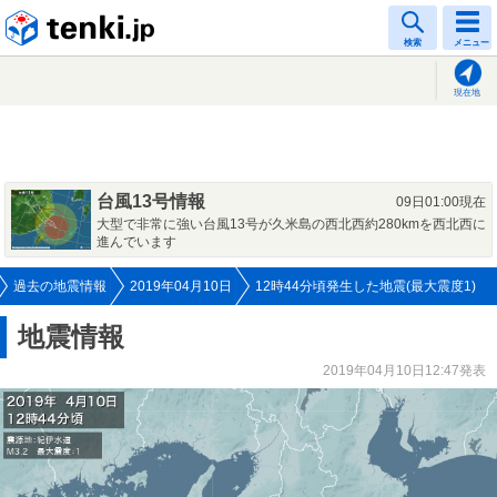
tenki.jp
検索
メニュー
現在地
台風13号情報
09日01:00現在
大型で非常に強い台風13号が久米島の西北西約280kmを西北西に
進んでいます
過去の地震情報
2019年04月10日
12時44分頃発生した地震(最大震度1)
地震情報
2019年04月10日12:47発表