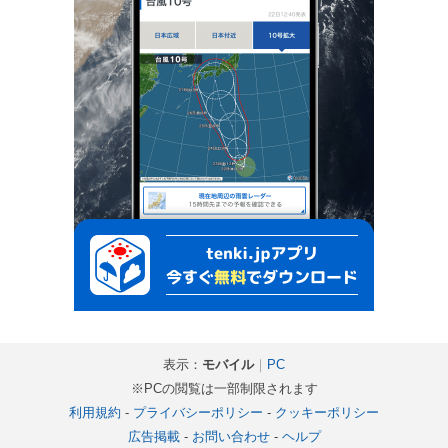
表示：
モバイル
｜
PC
※PCの閲覧は一部制限されます
利用規約
-
プライバシーポリシー
-
クッキーポリシー
広告掲載
-
お問い合わせ
-
ヘルプ