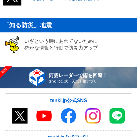
「知る防災」地震
いざという時にあわてないために
確かな情報と行動で防災力アップ
雨雲レーダーで雨を回避！
tenki.jp公式 天気予報アプリ
tenki.jp公式SNS