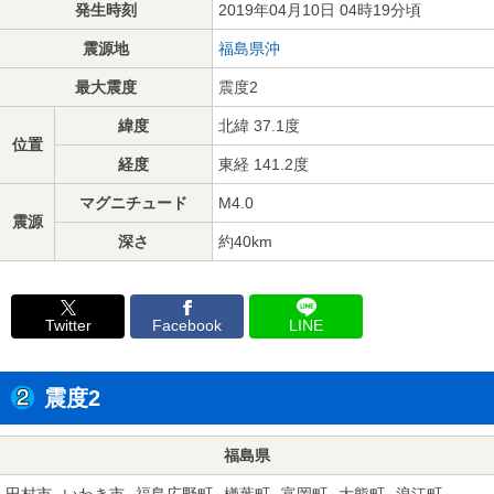
発生時刻
2019年04月10日 04時19分頃
震源地
福島県沖
最大震度
震度2
緯度
北緯 37.1度
位置
経度
東経 141.2度
マグニチュード
M4.0
震源
深さ
約40km
Twitter
Facebook
LINE
震度2
福島県
田村市
いわき市
福島広野町
楢葉町
富岡町
大熊町
浪江町