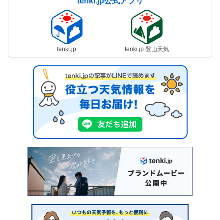
tenki.jp公式アプリ
tenki.jp
tenki.jp 登山天気