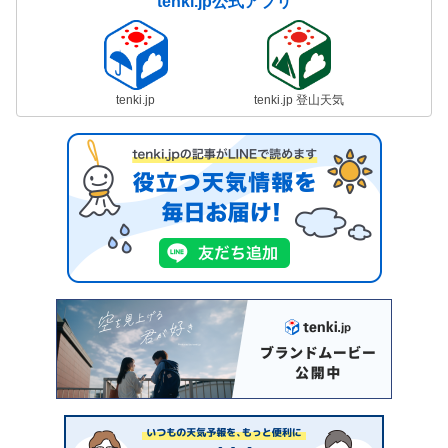
tenki.jp公式アプリ
tenki.jp
tenki.jp 登山天気