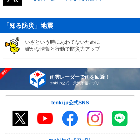
「知る防災」地震
いざという時にあわてないために
確かな情報と行動で防災力アップ
雨雲レーダーで雨を回避！
tenki.jp公式 天気予報アプリ
tenki.jp公式SNS