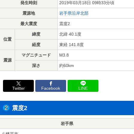
発生時刻
2019年03月18日 09時33分頃
震源地
岩手県沿岸北部
最大震度
震度2
緯度
北緯 40.1度
位置
経度
東経 141.8度
マグニチュード
M3.8
震源
深さ
約60km
Twitter
Facebook
LINE
震度2
岩手県
八幡平市