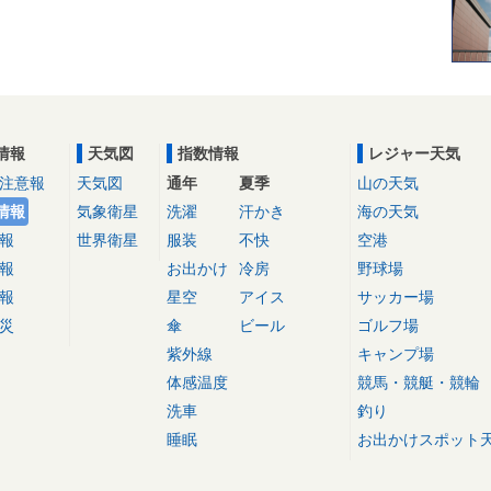
情報
天気図
指数情報
レジャー天気
注意報
天気図
通年
夏季
山の天気
情報
気象衛星
洗濯
汗かき
海の天気
報
世界衛星
服装
不快
空港
報
お出かけ
冷房
野球場
報
星空
アイス
サッカー場
災
傘
ビール
ゴルフ場
紫外線
キャンプ場
体感温度
競馬・競艇・競輪
洗車
釣り
睡眠
お出かけスポット