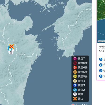
大型
いま