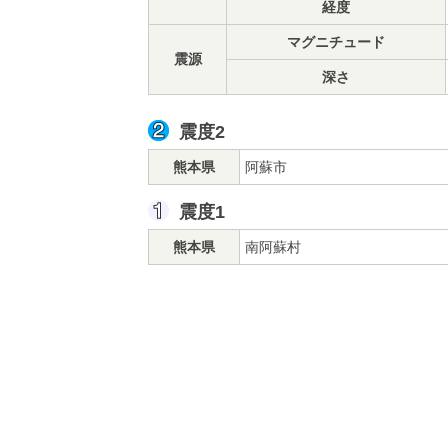
経度
マグニチュード
震源
深さ
震度2
熊本県
阿蘇市
震度1
熊本県
南阿蘇村