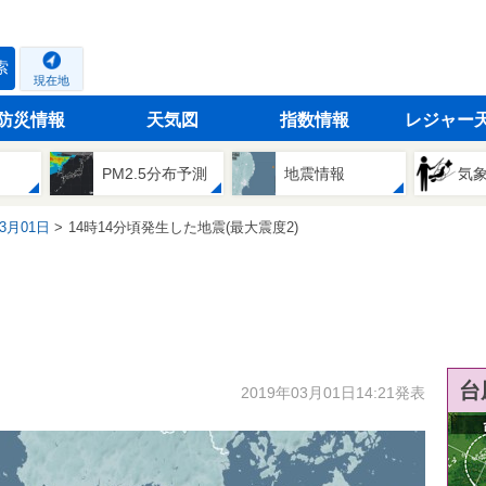
索
現在地
防災情報
天気図
指数情報
レジャー
PM2.5分布予測
地震情報
気
03月01日
14時14分頃発生した地震(最大震度2)
台
2019年03月01日14:21発表