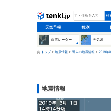
tenki.jp
検
天気予報
観測
雨雲レーダー
天気図
トップ
地震情報
過去の地震情報
2019年
地震情報