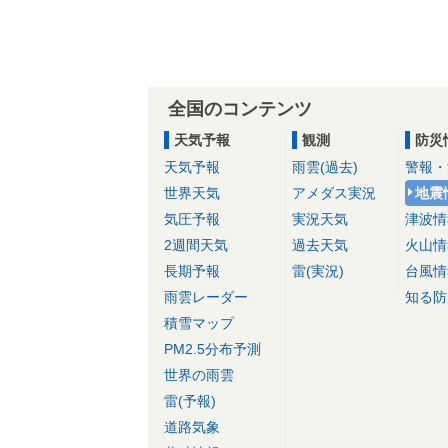
全国のコンテンツ
天気予報
観測
防災
天気予報
雨雲(過去)
警報・
世界天気
アメダス実況
地震
気圧予報
実況天気
津波情
2週間天気
過去天気
火山情
長期予報
雷(実況)
台風情
雨雲レーダー
知る防
積雪マップ
PM2.5分布予測
世界の雨雲
雷(予報)
道路気象