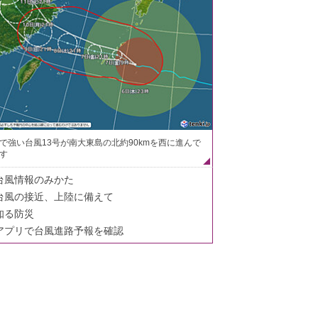
で強い台風13号が南大東島の北約90kmを西に進んで
す
台風情報のみかた
台風の接近、上陸に備えて
知る防災
アプリで台風進路予報を確認