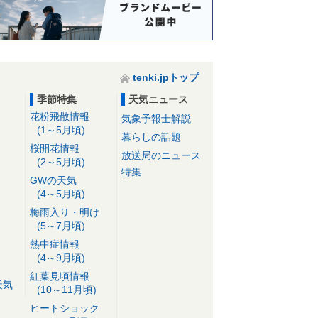
tenki.jpトップ
季節特集
天気ニュース
花粉飛散情報
気象予報士解説
(1～5月頃)
暮らしの話題
桜開花情報
放送局のニュース
(2～5月頃)
特集
GWの天気
(4～5月頃)
梅雨入り・明け
(5～7月頃)
熱中症情報
(4～9月頃)
紅葉見頃情報
天気
(10～11月頃)
ヒートショック