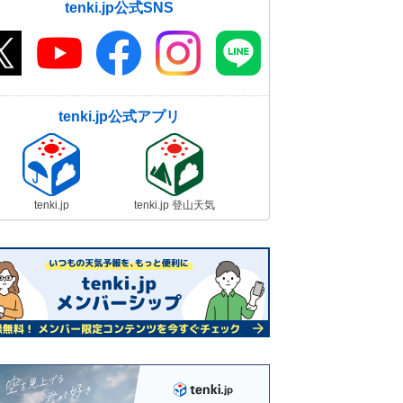
tenki.jp公式SNS
tenki.jp公式アプリ
tenki.jp
tenki.jp 登山天気