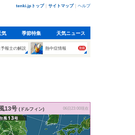
tenki.jpトップ
｜
サイトマップ
｜
ヘルプ
天気
季節特集
天気ニュース
象予報士の解説
熱中症情報
注目
風13号
(ドルフィン)
06日23:00現在