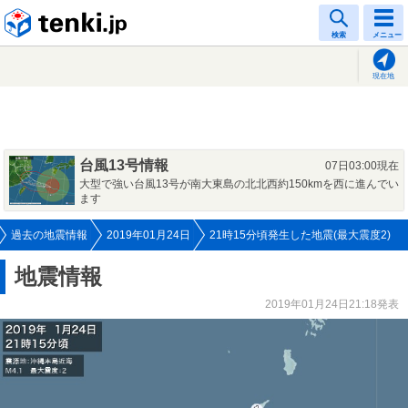
tenki.jp
検索
メニュー
現在地
台風13号情報
07日03:00現在
大型で強い台風13号が南大東島の北北西約150kmを西に進んでい
ます
過去の地震情報
2019年01月24日
21時15分頃発生した地震(最大震度2)
地震情報
2019年01月24日21:18発表