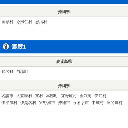
沖縄県
国頭村
今帰仁村
恩納村
震度1
鹿児島県
知名町
与論町
沖縄県
名護市
大宜味村
東村
本部町
宜野座村
金武町
伊江村
伊平屋村
伊是名村
宜野湾市
沖縄市
うるま市
中城村
座間味村