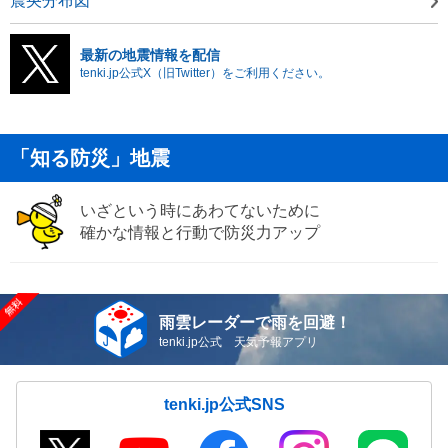
震央分布図
最新の地震情報を配信
tenki.jp公式X（旧Twitter）をご利用ください。
「知る防災」地震
いざという時にあわてないために
確かな情報と行動で防災力アップ
雨雲レーダーで雨を回避！
tenki.jp公式 天気予報アプリ
tenki.jp公式SNS