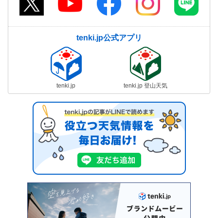
tenki.jp公式アプリ
tenki.jp
tenki.jp 登山天気