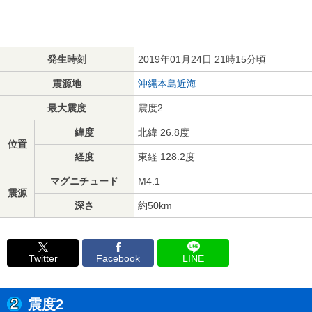
発生時刻
2019年01月24日 21時15分頃
震源地
沖縄本島近海
最大震度
震度2
緯度
北緯 26.8度
位置
経度
東経 128.2度
マグニチュード
M4.1
震源
深さ
約50km
Twitter
Facebook
LINE
震度2