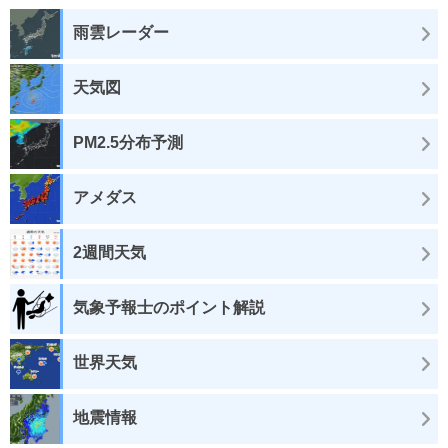
雨雲レーダー
天気図
PM2.5分布予測
アメダス
2週間天気
気象予報士のポイント解説
世界天気
地震情報