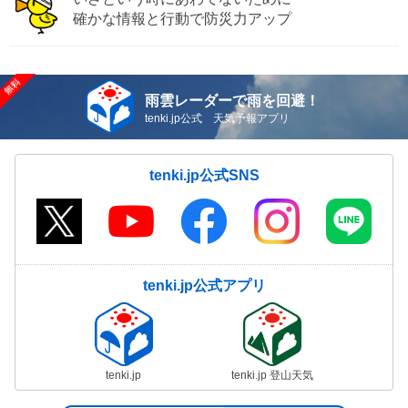
確かな情報と行動で防災力アップ
雨雲レーダーで雨を回避！
tenki.jp公式 天気予報アプリ
tenki.jp公式SNS
tenki.jp公式アプリ
tenki.jp
tenki.jp 登山天気