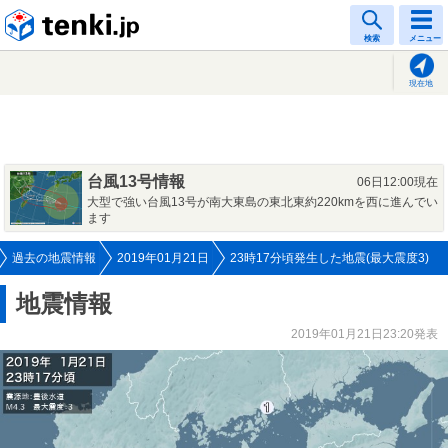
tenki.jp
検索
メニュー
現在地
台風13号情報
06日12:00現在
大型で強い台風13号が南大東島の東北東約220kmを西に進んでい
ます
過去の地震情報
2019年01月21日
23時17分頃発生した地震(最大震度3)
地震情報
2019年01月21日23:20発表