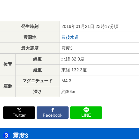
発生時刻
2019年01月21日 23時17分頃
震源地
豊後水道
最大震度
震度3
緯度
北緯 32.9度
位置
経度
東経 132.3度
マグニチュード
M4.3
震源
深さ
約30km
Twitter
Facebook
LINE
震度3