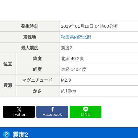
発生時刻
2019年01月19日 04時00分頃
震源地
秋田県内陸北部
最大震度
震度2
緯度
北緯 40.2度
位置
経度
東経 140.4度
マグニチュード
M2.9
震源
深さ
約10km
Twitter
Facebook
LINE
震度2