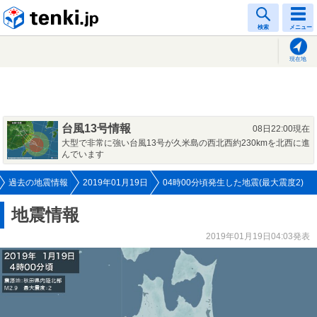
tenki.jp
検索
メニュー
現在地
台風13号情報
08日22:00現在
大型で非常に強い台風13号が久米島の西北西約230kmを北西に進
んでいます
過去の地震情報
2019年01月19日
04時00分頃発生した地震(最大震度2)
地震情報
2019年01月19日04:03発表