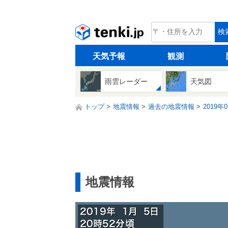
tenki.jp
検
天気予報
観測
雨雲レーダー
天気図
トップ
地震情報
過去の地震情報
2019年
地震情報