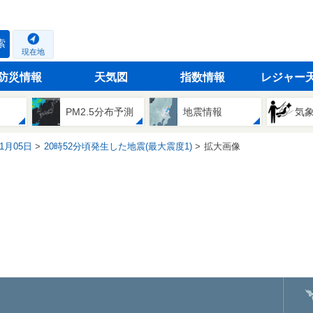
索
現在地
防災情報
天気図
指数情報
レジャー
PM2.5分布予測
地震情報
気
01月05日
20時52分頃発生した地震(最大震度1)
拡大画像