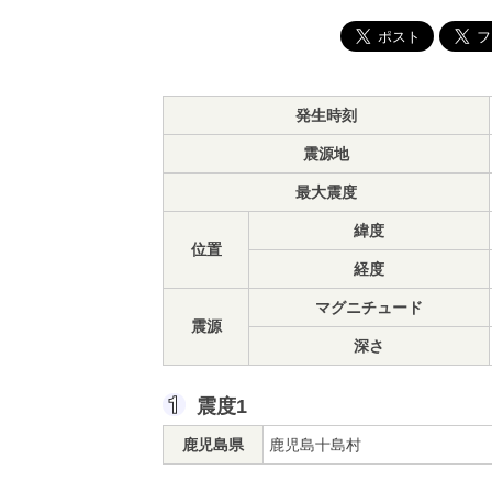
発生時刻
震源地
最大震度
緯度
位置
経度
マグニチュード
震源
深さ
震度1
鹿児島県
鹿児島十島村