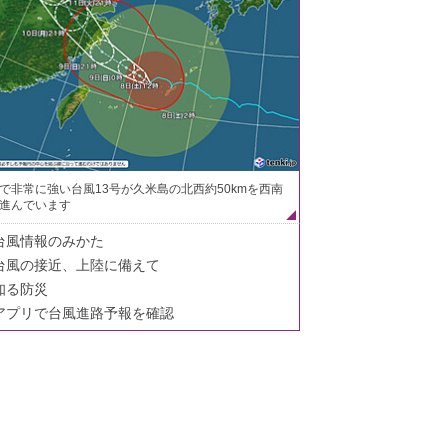
で非常に強い台風13号が久米島の北西約50kmを西南
進んでいます
台風情報のみかた
台風の接近、上陸に備えて
知る防災
アプリで台風進路予報を確認