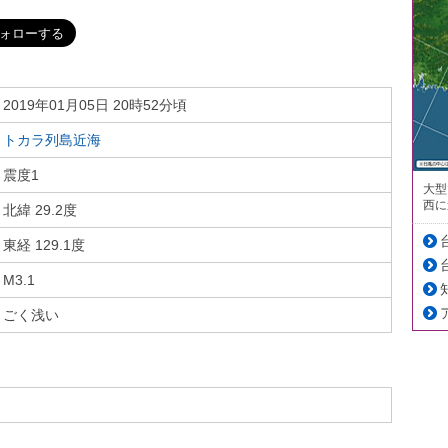
2019年01月05日 20時52分頃
トカラ列島近海
震度1
大型
西に
北緯 29.2度
東経 129.1度
M3.1
ごく浅い