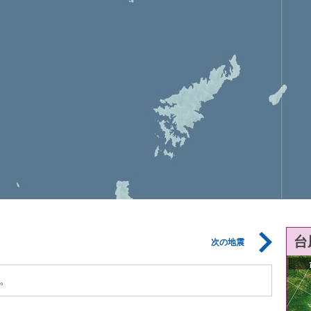
台
次の地震
。