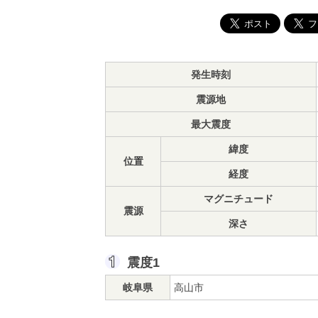
発生時刻
震源地
最大震度
緯度
位置
経度
マグニチュード
震源
深さ
震度1
岐阜県
高山市