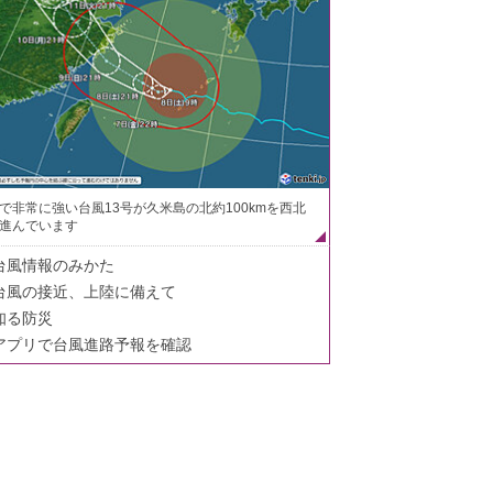
で非常に強い台風13号が久米島の北約100kmを西北
進んでいます
台風情報のみかた
台風の接近、上陸に備えて
知る防災
アプリで台風進路予報を確認