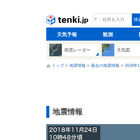
tenki.jp
検
天気予報
観測
雨雲レーダー
天気図
トップ
地震情報
過去の地震情報
2018年
地震情報