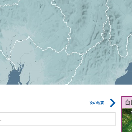
台
次の地震
。