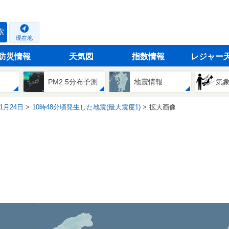
索
現在地
防災情報
天気図
指数情報
レジャー
PM2.5分布予測
地震情報
気
11月24日
10時48分頃発生した地震(最大震度1)
拡大画像