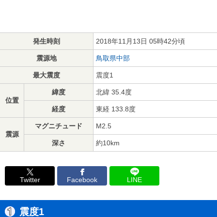
発生時刻
2018年11月13日 05時42分頃
震源地
鳥取県中部
最大震度
震度1
緯度
北緯 35.4度
位置
経度
東経 133.8度
マグニチュード
M2.5
震源
深さ
約10km
Twitter
Facebook
LINE
震度1