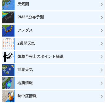
天気図
PM2.5分布予測
アメダス
2週間天気
気象予報士のポイント解説
世界天気
地震情報
熱中症情報