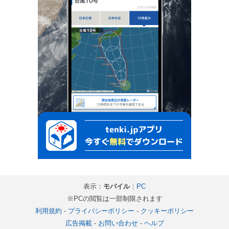
表示：
モバイル
｜
PC
※PCの閲覧は一部制限されます
利用規約
-
プライバシーポリシー
-
クッキーポリシー
広告掲載
-
お問い合わせ
-
ヘルプ