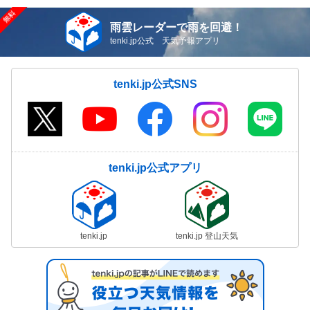
雨雲レーダーで雨を回避！
tenki.jp公式 天気予報アプリ
tenki.jp公式SNS
tenki.jp公式アプリ
tenki.jp
tenki.jp 登山天気