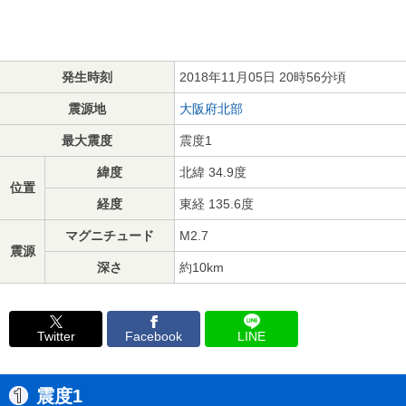
発生時刻
2018年11月05日 20時56分頃
震源地
大阪府北部
最大震度
震度1
緯度
北緯 34.9度
位置
経度
東経 135.6度
マグニチュード
M2.7
震源
深さ
約10km
Twitter
Facebook
LINE
震度1