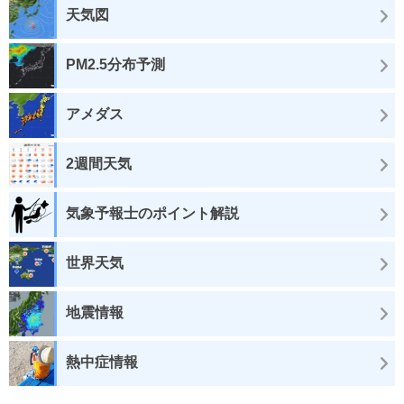
天気図
PM2.5分布予測
アメダス
2週間天気
気象予報士のポイント解説
世界天気
地震情報
熱中症情報