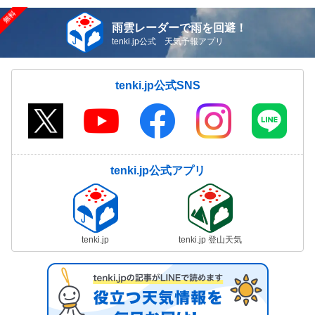
雨雲レーダーで雨を回避！
tenki.jp公式 天気予報アプリ
tenki.jp公式SNS
tenki.jp公式アプリ
tenki.jp
tenki.jp 登山天気