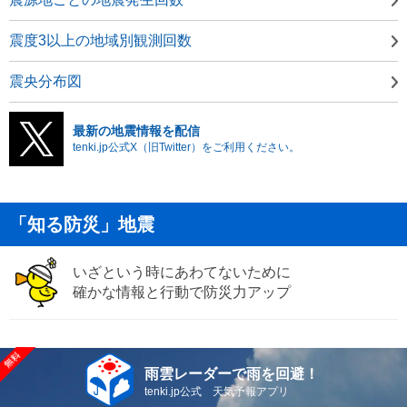
震度3以上の地域別観測回数
震央分布図
最新の地震情報を配信
tenki.jp公式X（旧Twitter）をご利用ください。
「知る防災」地震
いざという時にあわてないために
確かな情報と行動で防災力アップ
雨雲レーダーで雨を回避！
tenki.jp公式 天気予報アプリ