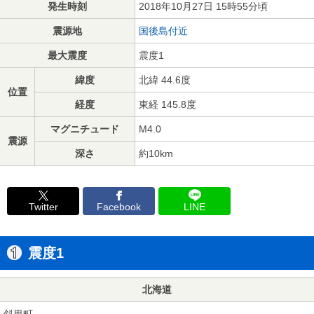
発生時刻
2018年10月27日 15時55分頃
震源地
国後島付近
最大震度
震度1
緯度
北緯 44.6度
位置
経度
東経 145.8度
マグニチュード
M4.0
震源
深さ
約10km
Twitter
Facebook
LINE
震度1
北海道
斜里町