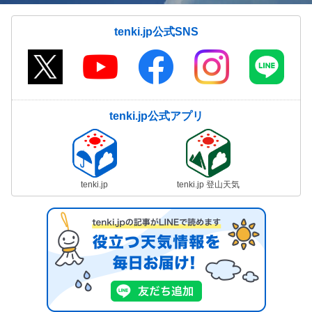
tenki.jp公式SNS
tenki.jp公式アプリ
tenki.jp
tenki.jp 登山天気