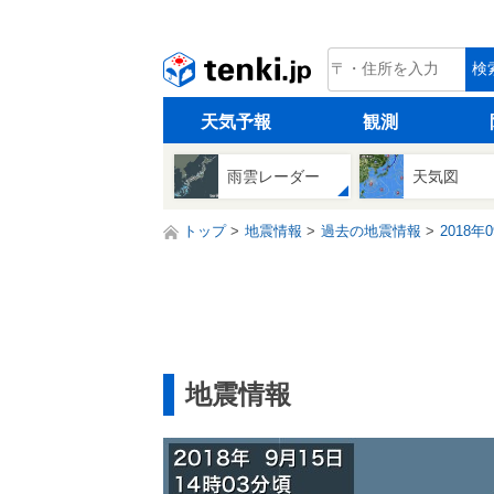
tenki.jp
検
天気予報
観測
雨雲レーダー
天気図
トップ
地震情報
過去の地震情報
2018年
地震情報