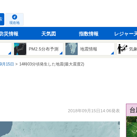
索
現在地
防災情報
天気図
指数情報
レジャー
PM2.5分布予測
地震情報
気
09月15日
14時03分頃発生した地震(最大震度2)
台
2018年09月15日14:06発表