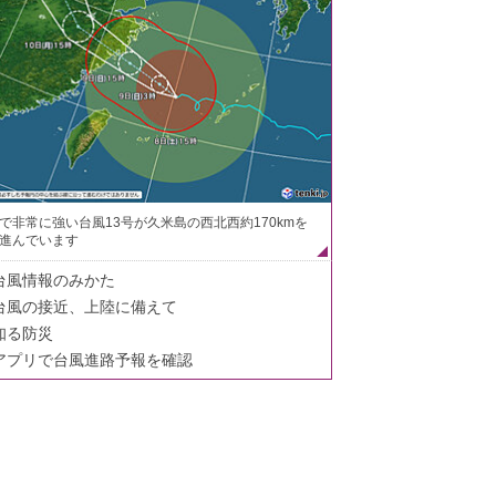
で非常に強い台風13号が久米島の西北西約170kmを
進んでいます
台風情報のみかた
台風の接近、上陸に備えて
知る防災
アプリで台風進路予報を確認