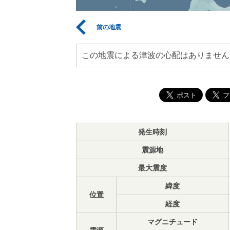
前の地震
この地震による津波の心配はありません
発生時刻
震源地
最大震度
緯度
位置
経度
マグニチュード