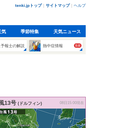
tenki.jpトップ
｜
サイトマップ
｜
ヘルプ
天気
季節特集
天気ニュース
象予報士の解説
熱中症情報
注目
風13号
(ドルフィン)
08日15:00現在