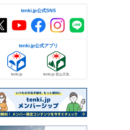
tenki.jp公式SNS
tenki.jp公式アプリ
tenki.jp
tenki.jp 登山天気