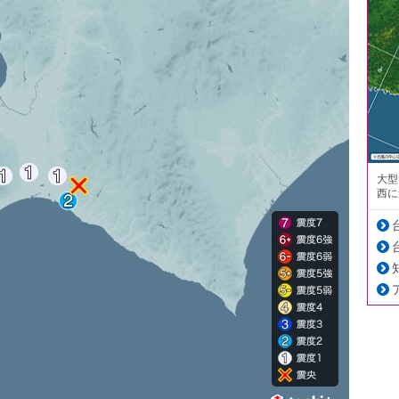
大型
西に