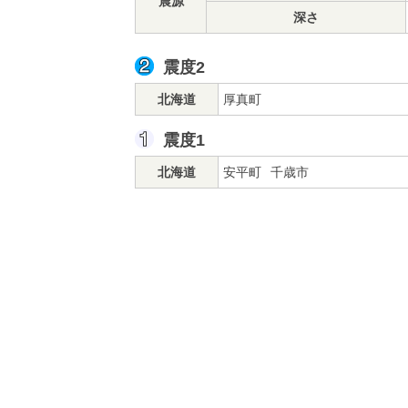
震源
深さ
震度2
北海道
厚真町
震度1
北海道
安平町
千歳市